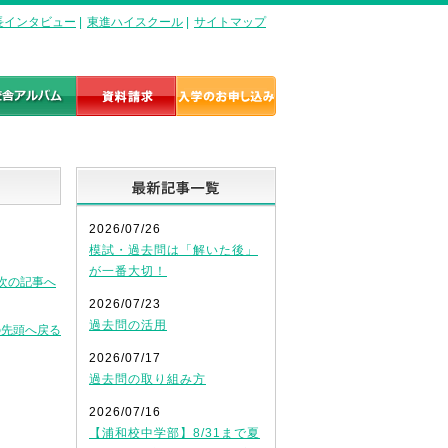
長インタビュー
|
東進ハイスクール
|
サイトマップ
最新記事一覧
2026/07/26
模試・過去問は「解いた後」
が一番大切！
次の記事へ
2026/07/23
過去問の活用
の先頭へ戻る
2026/07/17
過去問の取り組み方
2026/07/16
【浦和校中学部】8/31まで夏