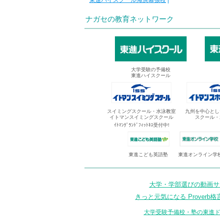
東進ハイスクール海浜幕張校
|
ナガセの教育ネットワーク
大学受験の予備校
東進ハイスクール
スイミングスクール・水泳教室
九州を中心とし
イトマンスイミングスクール
スクール・
ｲﾄﾏﾝｸﾞﾗﾝﾄﾞﾌｨｯﾄﾈｽ受付中!
東進オンライン学
東進こども英語塾
大学・学部選びの動画サイ
きっと元気になる Proverb格
大学受験予備校・塾の東進ド