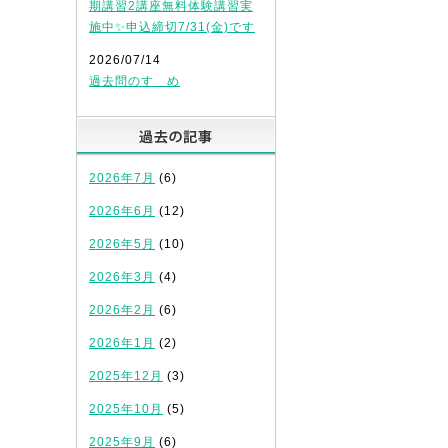
期講習2講座無料体験講習実
施中✨申込締切7/31(金)です
2026/07/14
過去問のすゝめ
過去の記事
2026年7月
(6)
2026年6月
(12)
2026年5月
(10)
2026年3月
(4)
2026年2月
(6)
2026年1月
(2)
2025年12月
(3)
2025年10月
(5)
2025年9月
(6)