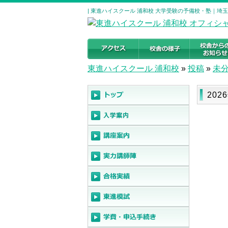
| 東進ハイスクール 浦和校 大学受験の予備校・塾｜埼
東進ハイスクール 浦和校
»
投稿
»
未
202