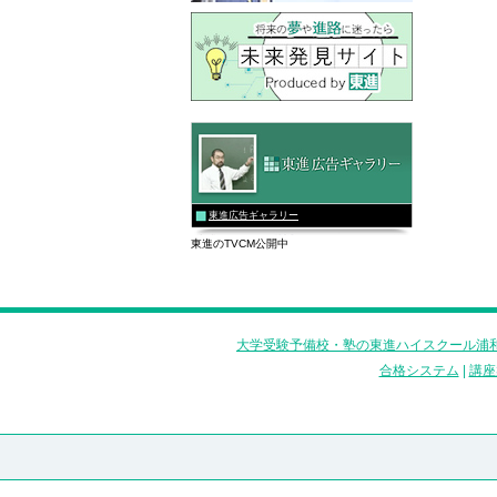
東進広告ギャラリー
東進のTVCM公開中
大学受験予備校・塾の東進ハイスクール浦和
合格システム
|
講座