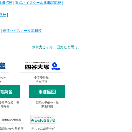
津田沼校
|
東進ハイスクール成田駅前校
|
良校
|
|
東進ハイスクール浦和校
|
教育力こそが、国力だと思う。
抜なら
中学受験塾
塾
四谷大塚
受験予備校・塾
四国の予備校・塾
進育英舎
東進四国
清瀬ひかり幼稚園
赤ちゃん成長ナビ