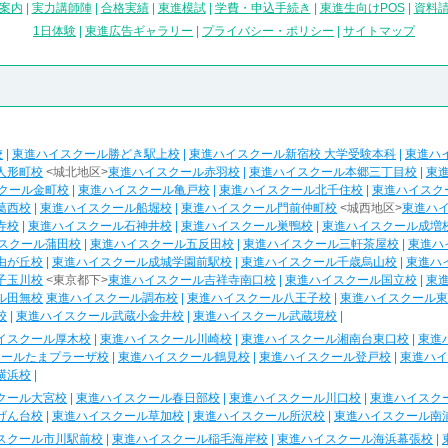
案内
|
実力講師陣
|
合格実績
|
東進模試
|
学費・申込手続き
|
東進生向けPOS
|
資料
1日体験
|
東進広告ギャラリー
|
プライバシー・ポリシー
|
サイトマップ
校
|
東進ハイスクール勝どき駅上校
|
東進ハイスクール新宿校 大学受験本科
|
東進ハ
人形町校
<城北地区>
東進ハイスクール赤羽校
|
東進ハイスクール本郷三丁目校
|
東
クール金町校
|
東進ハイスクール亀戸校
|
東進ハイスクール北千住校
|
東進ハイスク
葛西校
|
東進ハイスクール船堀校
|
東進ハイスクール門前仲町校
<城西地区>
東進ハ
寺校
|
東進ハイスクール石神井校
|
東進ハイスクール巣鴨校
|
東進ハイスクール成増
スクール蒲田校
|
東進ハイスクール五反田校
|
東進ハイスクール三軒茶屋校
|
東進ハ
由が丘校
|
東進ハイスクール成城学園前駅校
|
東進ハイスクール千歳烏山校
|
東進ハ
子玉川校
<東京都下>
東進ハイスクール吉祥寺南口校
|
東進ハイスクール国立校
|
東
ル田無校
東進ハイスクール調布校
|
東進ハイスクール八王子校
|
東進ハイスクール東
校
|
東進ハイスクール武蔵小金井校
|
東進ハイスクール武蔵境校
|
イスクール厚木校
|
東進ハイスクール川崎校
|
東進ハイスクール湘南台東口校
|
東進
クールたまプラーザ校
|
東進ハイスクール鶴見校
|
東進ハイスクール登戸校
|
東進ハイ
横浜校
|
クール大宮校
|
東進ハイスクール春日部校
|
東進ハイスクール川口校
|
東進ハイスク
げん台校
|
東進ハイスクール草加校
|
東進ハイスクール所沢校
|
東進ハイスクール南
スクール市川駅前校
|
東進ハイスクール稲毛海岸校
|
東進ハイスクール海浜幕張校
|