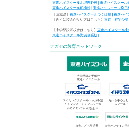
東進ハイスクール北習志野校
|
東進ハイスクール
東進ハイスクール船橋校
|
東進ハイスクール松戸
【茨城県】
東進ハイスクールつくば校
|
東進ハイ
【近くに校舎がない方はこちら】
東進 在宅受講
【中学部設置校舎はこちら】
東進ハイスクール中
東進ハイスクール海浜幕張校
|
ナガセの教育ネットワーク
大学受験の予備校
東進ハイスクール
スイミングスクール・水泳教室
九州を中心とし
イトマンスイミングスクール
スクール・
ｲﾄﾏﾝｸﾞﾗﾝﾄﾞﾌｨｯﾄﾈｽ受付中!
東進オンライン学
東進こども英語塾