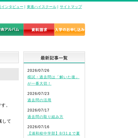
長インタビュー
|
東進ハイスクール
|
サイトマップ
最新記事一覧
2026/07/26
模試・過去問は「解いた後」
が一番大切！
2026/07/23
過去問の活用
です。
2026/07/17
過去問の取り組み方
属して
2026/07/16
【浦和校中学部】8/31まで夏