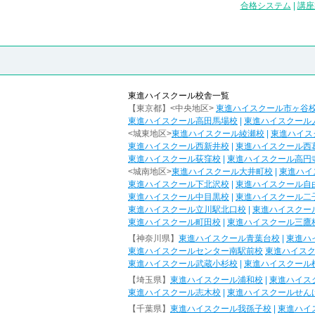
合格システム
|
講座
東進ハイスクール校舎一覧
【東京都】<中央地区>
東進ハイスクール市ヶ谷
東進ハイスクール高田馬場校
|
東進ハイスクール
<城東地区>
東進ハイスクール綾瀬校
|
東進ハイス
東進ハイスクール西新井校
|
東進ハイスクール西
東進ハイスクール荻窪校
|
東進ハイスクール高円
<城南地区>
東進ハイスクール大井町校
|
東進ハイ
東進ハイスクール下北沢校
|
東進ハイスクール自
東進ハイスクール中目黒校
|
東進ハイスクール二
東進ハイスクール立川駅北口校
|
東進ハイスクー
東進ハイスクール町田校
|
東進ハイスクール三鷹
【神奈川県】
東進ハイスクール青葉台校
|
東進ハ
東進ハイスクールセンター南駅前校
東進ハイス
東進ハイスクール武蔵小杉校
|
東進ハイスクール
【埼玉県】
東進ハイスクール浦和校
|
東進ハイス
東進ハイスクール志木校
|
東進ハイスクールせん
【千葉県】
東進ハイスクール我孫子校
|
東進ハイ