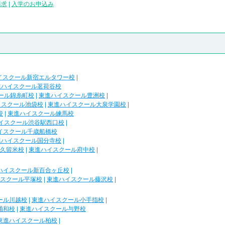
請求
|
入学のお申込み
イスクール新宿エルタワー校
|
進ハイスクール茗荷谷校
ール錦糸町校
|
東進ハイスクール豊洲校
|
イスクール池袋校
|
東進ハイスクール大泉学園校
|
校
|
東進ハイスクール練馬校
イスクール渋谷駅西口校
|
イスクール千歳船橋校
進ハイスクール国分寺校
|
久留米校
|
東進ハイスクール府中校
|
ハイスクール新百合ヶ丘校
|
スクール平塚校
|
東進ハイスクール藤沢校
|
ール川越校
|
東進ハイスクール小手指校
|
浦和校
|
東進ハイスクール与野校
東進ハイスクール柏校
|