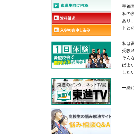
宇都
私の
あり
トと
私は
受験
そん
ばよ
した
一緒