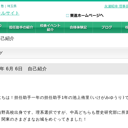
・塾｜埼玉県
永瀬昭幸 理事
自己紹介
グ
6年 6月 6日 自己紹介
にちは！担任助手一年の担任助手1年の池上侑里(いけがみゆうり)
与野高校出身です。理系選択ですが、中高どちらも歴史研究部に所
、関東のさまざまなお城をめぐってきました！