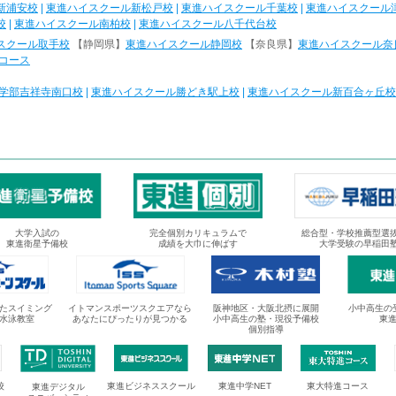
新浦安校
|
東進ハイスクール新松戸校
|
東進ハイスクール千葉校
|
東進ハイスクール
校
|
東進ハイスクール南柏校
|
東進ハイスクール八千代台校
スクール取手校
【静岡県】
東進ハイスクール静岡校
【奈良県】
東進ハイスクール奈
コース
学部吉祥寺南口校
|
東進ハイスクール勝どき駅上校
|
東進ハイスクール新百合ヶ丘校
大学入試の
完全個別カリキュラムで
総合型・学校推薦型選
東進衛星予備校
成績を大巾に伸ばす
大学受験の早稲田
たスイミング
イトマンスポーツスクエアなら
阪神地区・大阪北摂に展開
小中高生の
水泳教室
あなたにぴったりが見つかる
小中高生の塾・現役予備校
東
個別指導
校
東進ビジネススクール
東進中学NET
東大特進コース
東進デジタル