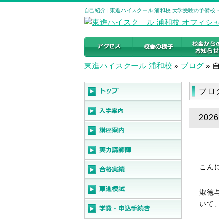
自己紹介 | 東進ハイスクール 浦和校 大学受験の予備校
東進ハイスクール 浦和校
»
ブログ
»
ブロ
202
こん
淑徳
いて