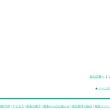
前の記事へ
|
ページ
校TOP
|
アクセス
|
校舎の様子
|
校舎からのお知らせ
|
担任助手の紹介
|
校舎イベン