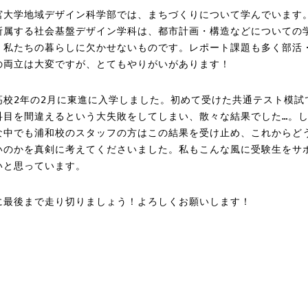
宮大学地域デザイン科学部では、まちづくりについて学んでいます
所属する社会基盤デザイン学科は、都市計画・構造などについての
、私たちの暮らしに欠かせないものです。レポート課題も多く部活
の両立は大変ですが、とてもやりがいがあります！
高校2年の2月に東進に入学しました。初めて受けた共通テスト模試
科目を間違えるという大失敗をしてしまい、散々な結果でした…。
な中でも浦和校のスタッフの方はこの結果を受け止め、これからど
いのかを真剣に考えてくださいました。私もこんな風に受験生をサ
いと思っています。
に最後まで走り切りましょう！よろしくお願いします！