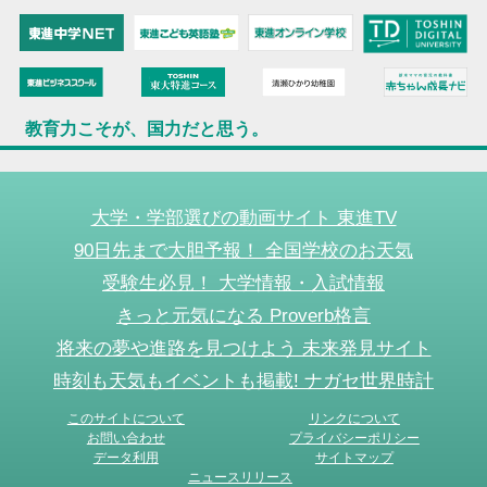
教育力こそが、国力だと思う。
大学・学部選びの動画サイト 東進TV
90日先まで大胆予報！ 全国学校のお天気
受験生必見！ 大学情報・入試情報
きっと元気になる Proverb格言
将来の夢や進路を見つけよう 未来発見サイト
時刻も天気もイベントも掲載! ナガセ世界時計
このサイトについて
リンクについて
お問い合わせ
プライバシーポリシー
データ利用
サイトマップ
ニュースリリース