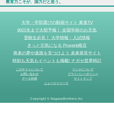
教育力こそが、国力だと思う。
大学・学部選びの動画サイト 東進TV
90日先まで大胆予報！ 全国学校のお天気
受験生必見！ 大学情報・入試情報
きっと元気になる Proverb格言
将来の夢や進路を見つけよう 未来発見サイト
時刻も天気もイベントも掲載! ナガセ世界時計
このサイトについて
リンクについて
お問い合わせ
プライバシーポリシー
データ利用
サイトマップ
ニュースリリース
Copyright © NagaseBrothers Inc.