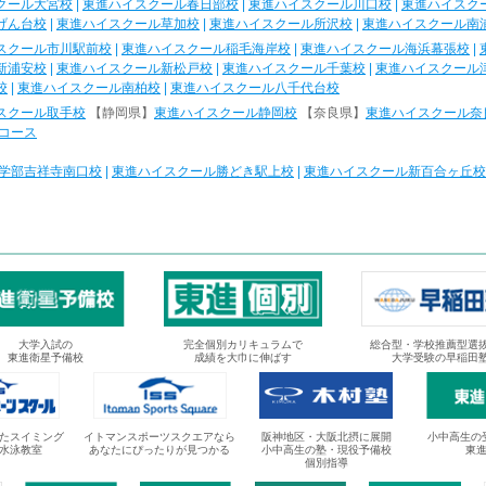
クール大宮校
|
東進ハイスクール春日部校
|
東進ハイスクール川口校
|
東進ハイスク
げん台校
|
東進ハイスクール草加校
|
東進ハイスクール所沢校
|
東進ハイスクール南
スクール市川駅前校
|
東進ハイスクール稲毛海岸校
|
東進ハイスクール海浜幕張校
|
新浦安校
|
東進ハイスクール新松戸校
|
東進ハイスクール千葉校
|
東進ハイスクール
校
|
東進ハイスクール南柏校
|
東進ハイスクール八千代台校
スクール取手校
【静岡県】
東進ハイスクール静岡校
【奈良県】
東進ハイスクール奈
コース
学部吉祥寺南口校
|
東進ハイスクール勝どき駅上校
|
東進ハイスクール新百合ヶ丘校
大学入試の
完全個別カリキュラムで
総合型・学校推薦型選
東進衛星予備校
成績を大巾に伸ばす
大学受験の早稲田
たスイミング
イトマンスポーツスクエアなら
阪神地区・大阪北摂に展開
小中高生の
水泳教室
あなたにぴったりが見つかる
小中高生の塾・現役予備校
東
個別指導