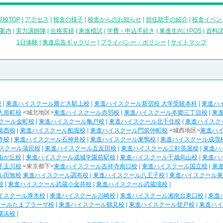
校TOP
|
アクセス
|
校舎の様子
|
校舎からのお知らせ
|
担任助手の紹介
|
校舎イベン
案内
|
実力講師陣
|
合格実績
|
東進模試
|
学費・申込手続き
|
東進生向けPOS
|
資料
1日体験
|
東進広告ギャラリー
|
プライバシー・ポリシー
|
サイトマップ
校
|
東進ハイスクール勝どき駅上校
|
東進ハイスクール新宿校 大学受験本科
|
東進ハ
人形町校
<城北地区>
東進ハイスクール赤羽校
|
東進ハイスクール本郷三丁目校
|
東
クール金町校
|
東進ハイスクール亀戸校
|
東進ハイスクール北千住校
|
東進ハイスク
葛西校
|
東進ハイスクール船堀校
|
東進ハイスクール門前仲町校
<城西地区>
東進ハ
寺校
|
東進ハイスクール石神井校
|
東進ハイスクール巣鴨校
|
東進ハイスクール成増
スクール蒲田校
|
東進ハイスクール五反田校
|
東進ハイスクール三軒茶屋校
|
東進ハ
由が丘校
|
東進ハイスクール成城学園前駅校
|
東進ハイスクール千歳烏山校
|
東進ハ
子玉川校
<東京都下>
東進ハイスクール吉祥寺南口校
|
東進ハイスクール国立校
|
東
ル田無校
東進ハイスクール調布校
|
東進ハイスクール八王子校
|
東進ハイスクール東
校
|
東進ハイスクール武蔵小金井校
|
東進ハイスクール武蔵境校
|
イスクール厚木校
|
東進ハイスクール川崎校
|
東進ハイスクール湘南台東口校
|
東進
クールたまプラーザ校
|
東進ハイスクール鶴見校
|
東進ハイスクール登戸校
|
東進ハイ
横浜校
|