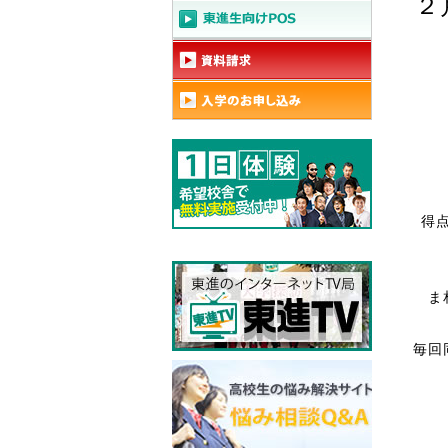
２
得
ま
毎回