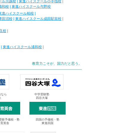
ール川越校
|
東進ハイスクール小手指校
|
浦和校
|
東進ハイスクール与野校
東進ハイスクール柏校
|
津田沼校
|
東進ハイスクール成田駅前校
|
良校
|
|
東進ハイスクール浦和校
|
教育力こそが、国力だと思う。
抜なら
中学受験塾
塾
四谷大塚
受験予備校・塾
四国の予備校・塾
進育英舎
東進四国