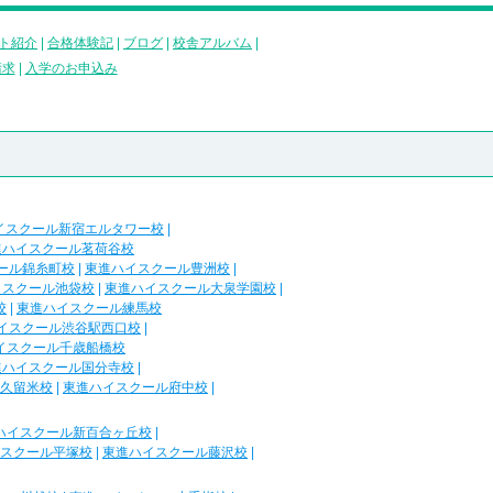
ト紹介
|
合格体験記
|
ブログ
|
校舎アルバム
|
請求
|
入学のお申込み
イスクール新宿エルタワー校
|
進ハイスクール茗荷谷校
ール錦糸町校
|
東進ハイスクール豊洲校
|
イスクール池袋校
|
東進ハイスクール大泉学園校
|
校
|
東進ハイスクール練馬校
イスクール渋谷駅西口校
|
イスクール千歳船橋校
進ハイスクール国分寺校
|
久留米校
|
東進ハイスクール府中校
|
ハイスクール新百合ヶ丘校
|
スクール平塚校
|
東進ハイスクール藤沢校
|