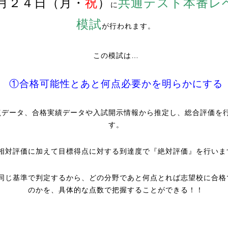
月２４日（月・
祝
）
共通テスト本番レ
に
模試
が行われます。
この模試は…
①合格可能性とあと何点必要かを明らかにする
点データ、合格実績データや入試開示情報から推定し、総合評価を
す。
相対評価に加えて目標得点に対する到達度で『絶対評価』を行いま
同じ基準で判定するから、どの分野であと何点とれば志望校に合格
のかを、具体的な点数で把握することができる！！