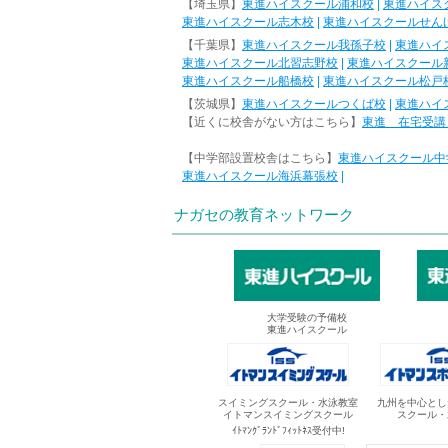
【埼玉県】
東進ハイスクール浦和校
|
東進ハイス
東進ハイスクール志木校
|
東進ハイスクールせん
【千葉県】
東進ハイスクール我孫子校
|
東進ハイ
東進ハイスクール北習志野校
|
東進ハイスクール
東進ハイスクール船橋校
|
東進ハイスクール松戸
【茨城県】
東進ハイスクールつくば校
|
東進ハイ
【近くに校舎がない方はこちら】
東進 在宅受講
【中学部設置校舎はこちら】
東進ハイスクール中
東進ハイスクール海浜幕張校
|
ナガセの教育ネットワーク
大学受験の予備校
東進ハイスクール
スイミングスクール・水泳教室
九州を中心とし
イトマンスイミングスクール
スクール・
ｲﾄﾏﾝｸﾞﾗﾝﾄﾞﾌｨｯﾄﾈｽ受付中!