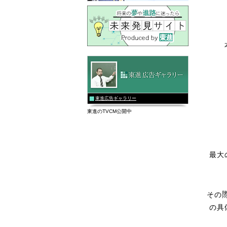
東進広告ギャラリー
東進のTVCM公開中
最大
その
の具