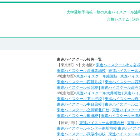
大学受験予備校・塾の東進ハイスクール浦和
合格システム
|
講座
東進ハイスクール校舎一覧
【東京都】<中央地区>
東進ハイスクール市ヶ谷
東進ハイスクール高田馬場校
|
東進ハイスクール
<城東地区>
東進ハイスクール綾瀬校
|
東進ハイス
東進ハイスクール西新井校
|
東進ハイスクール西
東進ハイスクール荻窪校
|
東進ハイスクール高円
<城南地区>
東進ハイスクール大井町校
|
東進ハイ
東進ハイスクール下北沢校
|
東進ハイスクール自
東進ハイスクール中目黒校
|
東進ハイスクール二
東進ハイスクール立川駅北口校
|
東進ハイスクー
東進ハイスクール町田校
|
東進ハイスクール三鷹
【神奈川県】
東進ハイスクール青葉台校
|
東進ハ
東進ハイスクールセンター南駅前校
東進ハイス
東進ハイスクール武蔵小杉校
|
東進ハイスクール