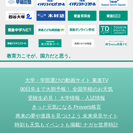
教育力こそが、国力だと思う。
大学・学部選びの動画サイト 東進TV
90日先まで大胆予報！ 全国学校のお天気
受験生必見！ 大学情報・入試情報
きっと元気になる Proverb格言
将来の夢や進路を見つけよう 未来発見サイト
時刻も天気もイベントも掲載! ナガセ世界時計