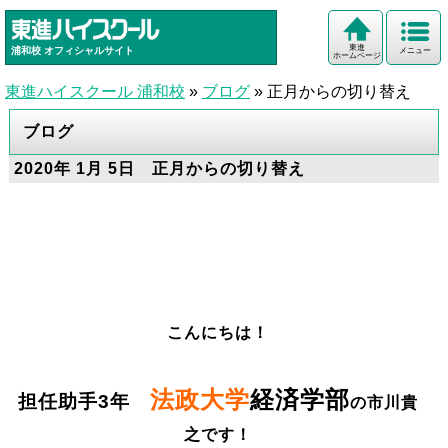
東進
浦和校
オフィシャルサイト
メニュー
ホームページ
東進ハイスクール 浦和校
»
ブログ
»
正月からの切り替え
ブログ
2020年 1月 5日 正月からの切り替え
こんにちは！
法政大学
経済学部
担任助手3年
の市川貴
之です！