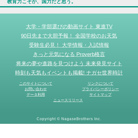
教育力こそが、国力だと思う。
大学・学部選びの動画サイト 東進TV
90日先まで大胆予報！ 全国学校のお天気
受験生必見！ 大学情報・入試情報
きっと元気になる Proverb格言
将来の夢や進路を見つけよう 未来発見サイト
時刻も天気もイベントも掲載! ナガセ世界時計
このサイトについて
リンクについて
お問い合わせ
プライバシーポリシー
データ利用
サイトマップ
ニュースリリース
Copyright © NagaseBrothers Inc.