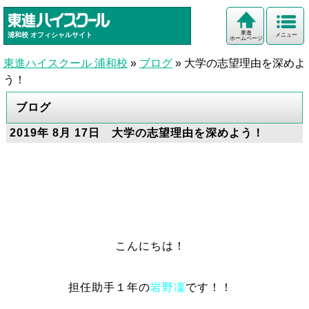
東進
浦和校
オフィシャルサイト
メニュー
ホームページ
東進ハイスクール 浦和校
»
ブログ
»
大学の志望理由を深めよ
う！
ブログ
2019年 8月 17日 大学の志望理由を深めよう！
こんにちは！
担任助手１年の
岩野凜
です！！