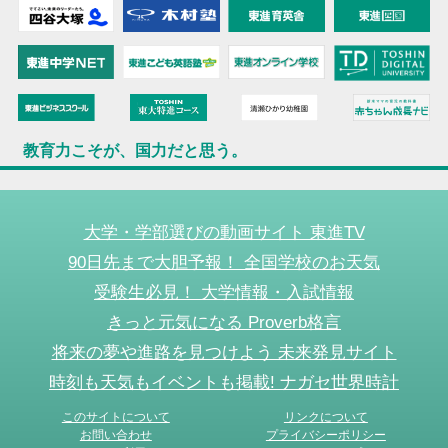
教育力こそが、国力だと思う。
大学・学部選びの動画サイト 東進TV
90日先まで大胆予報！ 全国学校のお天気
受験生必見！ 大学情報・入試情報
きっと元気になる Proverb格言
将来の夢や進路を見つけよう 未来発見サイト
時刻も天気もイベントも掲載! ナガセ世界時計
このサイトについて
リンクについて
お問い合わせ
プライバシーポリシー