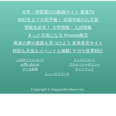
大学・学部選びの動画サイト 東進TV
90日先まで大胆予報！ 全国学校のお天気
受験生必見！ 大学情報・入試情報
きっと元気になる Proverb格言
将来の夢や進路を見つけよう 未来発見サイト
時刻も天気もイベントも掲載! ナガセ世界時計
このサイトについて
リンクについて
お問い合わせ
プライバシーポリシー
データ利用
サイトマップ
ニュースリリース
Copyright © NagaseBrothers Inc.