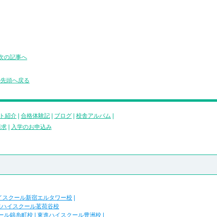
次の記事へ
の先頭へ戻る
ト紹介
|
合格体験記
|
ブログ
|
校舎アルバム
|
請求
|
入学のお申込み
イスクール新宿エルタワー校
|
進ハイスクール茗荷谷校
ール錦糸町校
|
東進ハイスクール豊洲校
|