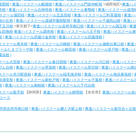
葛西校
|
東進ハイスクール船堀校
|
東進ハイスクール門前仲町校
<城西地区>
東進ハ
寺校
|
東進ハイスクール石神井校
|
東進ハイスクール巣鴨校
|
東進ハイスクール成増
スクール蒲田校
|
東進ハイスクール五反田校
|
東進ハイスクール三軒茶屋校
|
東進ハ
由が丘校
|
東進ハイスクール成城学園前駅校
|
東進ハイスクール千歳烏山校
|
東進ハ
子玉川校
<東京都下>
東進ハイスクール吉祥寺南口校
|
東進ハイスクール国立校
|
東
ル田無校
東進ハイスクール調布校
|
東進ハイスクール八王子校
|
東進ハイスクール東
校
|
東進ハイスクール武蔵小金井校
|
東進ハイスクール武蔵境校
|
イスクール厚木校
|
東進ハイスクール川崎校
|
東進ハイスクール湘南台東口校
|
東進
クールたまプラーザ校
|
東進ハイスクール鶴見校
|
東進ハイスクール登戸校
|
東進ハイ
横浜校
|
クール大宮校
|
東進ハイスクール春日部校
|
東進ハイスクール川口校
|
東進ハイスク
げん台校
|
東進ハイスクール草加校
|
東進ハイスクール所沢校
|
東進ハイスクール南
スクール市川駅前校
|
東進ハイスクール稲毛海岸校
|
東進ハイスクール海浜幕張校
|
新浦安校
|
東進ハイスクール新松戸校
|
東進ハイスクール千葉校
|
東進ハイスクール
校
|
東進ハイスクール南柏校
|
東進ハイスクール八千代台校
スクール取手校
【静岡県】
東進ハイスクール静岡校
【奈良県】
東進ハイスクール奈
コース
学部吉祥寺南口校
|
東進ハイスクール勝どき駅上校
|
東進ハイスクール新百合ヶ丘校