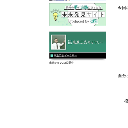
今回
東進広告ギャラリー
東進のTVCM公開中
自分