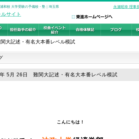
 浦和校 大学受験の予備校・塾｜埼玉県
永瀬昭幸 理事
難関大記述・有名大本番レベル模試
グ
19年 5月 26日 難関大記述・有名大本番レベル模試
こんにちは！