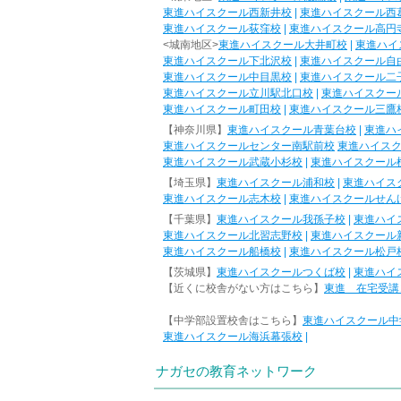
東進ハイスクール西新井校
|
東進ハイスクール西
東進ハイスクール荻窪校
|
東進ハイスクール高円
<城南地区>
東進ハイスクール大井町校
|
東進ハイ
東進ハイスクール下北沢校
|
東進ハイスクール自
東進ハイスクール中目黒校
|
東進ハイスクール二
東進ハイスクール立川駅北口校
|
東進ハイスクー
東進ハイスクール町田校
|
東進ハイスクール三鷹
【神奈川県】
東進ハイスクール青葉台校
|
東進ハ
東進ハイスクールセンター南駅前校
東進ハイス
東進ハイスクール武蔵小杉校
|
東進ハイスクール
【埼玉県】
東進ハイスクール浦和校
|
東進ハイス
東進ハイスクール志木校
|
東進ハイスクールせん
【千葉県】
東進ハイスクール我孫子校
|
東進ハイ
東進ハイスクール北習志野校
|
東進ハイスクール
東進ハイスクール船橋校
|
東進ハイスクール松戸
【茨城県】
東進ハイスクールつくば校
|
東進ハイ
【近くに校舎がない方はこちら】
東進 在宅受講
【中学部設置校舎はこちら】
東進ハイスクール中
東進ハイスクール海浜幕張校
|
ナガセの教育ネットワーク