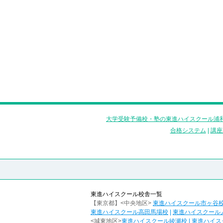
大学受験予備校・塾の東進ハイスクール浦和
合格システム
|
講座
東進ハイスクール校舎一覧
【東京都】<中央地区>
東進ハイスクール市ヶ谷
東進ハイスクール高田馬場校
|
東進ハイスクール
<城東地区>
東進ハイスクール綾瀬校
|
東進ハイス