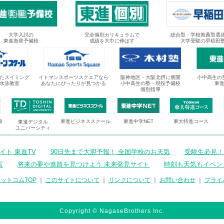
大学入試の
完全個別カリキュラムで
総合型・学校推薦型選
東進衛星予備校
成績を大巾に伸ばす
大学受験の早稲田
たスイミング
イトマンスポーツスクエアなら
阪神地区・大阪北摂に展開
小中高生の
水泳教室
あなたにぴったりが見つかる
小中高生の塾・現役予備校
東
個別指導
校
東進ビジネススクール
東進中学NET
東大特進コース
東進デジタル
ユニバーシティ
ト 東進TV
90日先まで大胆予報！ 全国学校のお天気
受験生必見！
言
将来の夢や進路を見つけよう 未来発見サイト
時刻も天気もイベン
ットコムTOP
｜
このサイトについて
｜
リンクについて
｜
お問い合わせ
｜
プライ
Copyright © NagaseBrothers Inc.