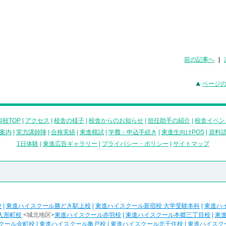
前の記事へ
|
ページ
校TOP
|
アクセス
|
校舎の様子
|
校舎からのお知らせ
|
担任助手の紹介
|
校舎イベン
案内
|
実力講師陣
|
合格実績
|
東進模試
|
学費・申込手続き
|
東進生向けPOS
|
資料
1日体験
|
東進広告ギャラリー
|
プライバシー・ポリシー
|
サイトマップ
校
|
東進ハイスクール勝どき駅上校
|
東進ハイスクール新宿校 大学受験本科
|
東進ハ
人形町校
<城北地区>
東進ハイスクール赤羽校
|
東進ハイスクール本郷三丁目校
|
東
クール金町校
|
東進ハイスクール亀戸校
|
東進ハイスクール北千住校
|
東進ハイスク