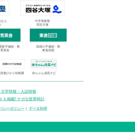
抜なら
中学受験塾
塾
四谷大塚
受験予備校・塾
四国の予備校・塾
進育英舎
東進四国
清瀬ひかり幼稚園
赤ちゃん成長ナビ
 大学情報・入試情報
トも掲載! ナガセ世界時計
バシーポリシー
｜
データ利用