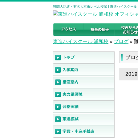
難関大記述・有名大本番レベル模試 | 東進ハイスクール
東進ハイスクール 浦和校
»
ブログ
»
ブロ
20