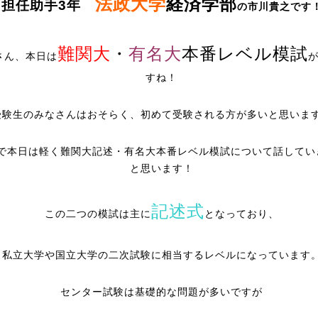
法政大学
経済学部
担任助手3年
の市川貴之です
難関大
・
有名大
本番レベル模試
さん、本日は
すね！
受験生のみなさんはおそらく、初めて受験される方が多いと思いま
で本日は軽く難関大記述・有名大本番レベル模試について話してい
と思います！
記述式
この二つの模試は主に
となっており、
私立大学や国立大学の二次試験に相当するレベルになっています
センター試験は基礎的な問題が多いですが