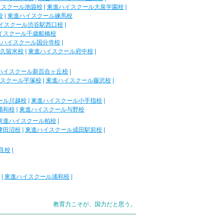
イスクール池袋校
|
東進ハイスクール大泉学園校
|
校
|
東進ハイスクール練馬校
イスクール渋谷駅西口校
|
イスクール千歳船橋校
進ハイスクール国分寺校
|
久留米校
|
東進ハイスクール府中校
|
ハイスクール新百合ヶ丘校
|
スクール平塚校
|
東進ハイスクール藤沢校
|
ール川越校
|
東進ハイスクール小手指校
|
浦和校
|
東進ハイスクール与野校
東進ハイスクール柏校
|
津田沼校
|
東進ハイスクール成田駅前校
|
良校
|
|
東進ハイスクール浦和校
|
教育力こそが、国力だと思う。