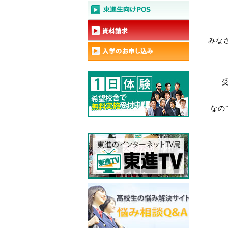
みな
なの