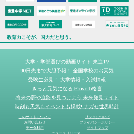
教育力こそが、国力だと思う。
大学・学部選びの動画サイト 東進TV
90日先まで大胆予報！ 全国学校のお天気
受験生必見！ 大学情報・入試情報
きっと元気になる Proverb格言
将来の夢や進路を見つけよう 未来発見サイト
時刻も天気もイベントも掲載! ナガセ世界時計
このサイトについて
リンクについて
お問い合わせ
プライバシーポリシー
データ利用
サイトマップ
ニュースリリース