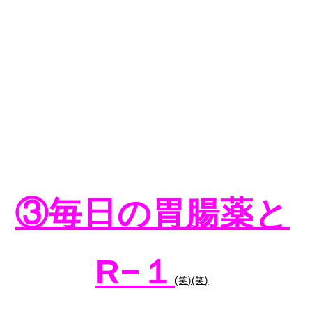
③毎日の胃腸薬と
R−１
(笑)(笑)