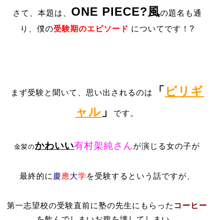
ONE PIECE
?風
さて、本題は、
の題名も通
り、僕の
受験期のエピソード
についてです！?
「
ビリギ
まず受験と聞いて、思い出されるのは
ャル
」
です。
かわいい
有村架純さん
が演じる女の子が
金髪の
最終的に
慶
應
大
学
を受験するという話ですが、
第一志望校の受験直前に塾の先生にもらった
コーヒー
を飲んでしまいお腹を壊してしまい、