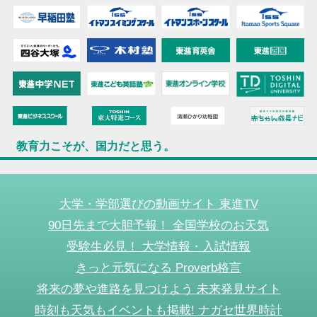
教育力こそが、国力だと思う。
大学・学部選びの動画サイト 東進TV
90日先まで大胆予報！ 全国学校のお天気
受験生必見！ 大学情報・入試情報
きっと元気になる Proverb格言
将来の夢や進路を見つけよう 未来発見サイト
時刻も天気もイベントも掲載! ナガセ世界時計