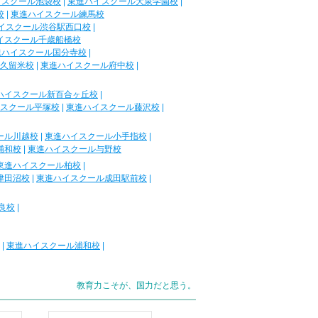
イスクール池袋校
|
東進ハイスクール大泉学園校
|
校
|
東進ハイスクール練馬校
イスクール渋谷駅西口校
|
イスクール千歳船橋校
進ハイスクール国分寺校
|
久留米校
|
東進ハイスクール府中校
|
ハイスクール新百合ヶ丘校
|
スクール平塚校
|
東進ハイスクール藤沢校
|
ール川越校
|
東進ハイスクール小手指校
|
浦和校
|
東進ハイスクール与野校
東進ハイスクール柏校
|
津田沼校
|
東進ハイスクール成田駅前校
|
良校
|
|
東進ハイスクール浦和校
|
教育力こそが、国力だと思う。