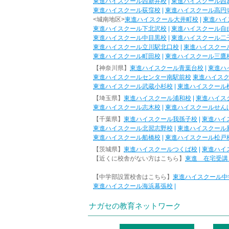
東進ハイスクール西新井校
|
東進ハイスクール西
東進ハイスクール荻窪校
|
東進ハイスクール高円
<城南地区>
東進ハイスクール大井町校
|
東進ハイ
東進ハイスクール下北沢校
|
東進ハイスクール自
東進ハイスクール中目黒校
|
東進ハイスクール二
東進ハイスクール立川駅北口校
|
東進ハイスクー
東進ハイスクール町田校
|
東進ハイスクール三鷹
【神奈川県】
東進ハイスクール青葉台校
|
東進ハ
東進ハイスクールセンター南駅前校
東進ハイス
東進ハイスクール武蔵小杉校
|
東進ハイスクール
【埼玉県】
東進ハイスクール浦和校
|
東進ハイス
東進ハイスクール志木校
|
東進ハイスクールせん
【千葉県】
東進ハイスクール我孫子校
|
東進ハイ
東進ハイスクール北習志野校
|
東進ハイスクール
東進ハイスクール船橋校
|
東進ハイスクール松戸
【茨城県】
東進ハイスクールつくば校
|
東進ハイ
【近くに校舎がない方はこちら】
東進 在宅受講
【中学部設置校舎はこちら】
東進ハイスクール中
東進ハイスクール海浜幕張校
|
ナガセの教育ネットワーク