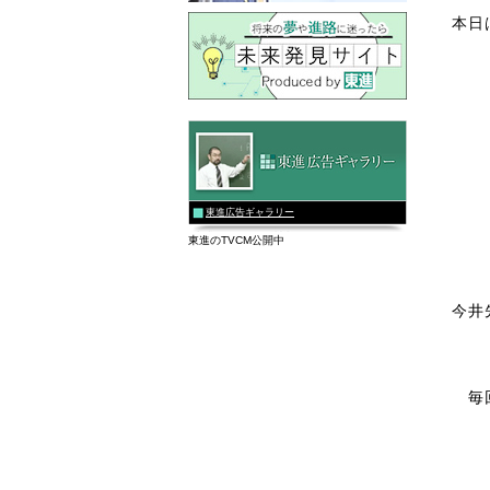
本日
東進広告ギャラリー
東進のTVCM公開中
今井
毎