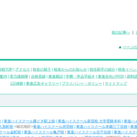
前の記事へ
|
ページ
校TOP
|
アクセス
|
校舎の様子
|
校舎からのお知らせ
|
担任助手の紹介
|
校舎イベン
案内
|
実力講師陣
|
合格実績
|
東進模試
|
学費・申込手続き
|
東進生向けPOS
|
資料
1日体験
|
東進広告ギャラリー
|
プライバシー・ポリシー
|
サイトマップ
校
|
東進ハイスクール勝どき駅上校
|
東進ハイスクール新宿校 大学受験本科
|
東進ハ
人形町校
<城北地区>
東進ハイスクール赤羽校
|
東進ハイスクール本郷三丁目校
|
東
クール金町校
|
東進ハイスクール亀戸校
|
東進ハイスクール北千住校
|
東進ハイスク