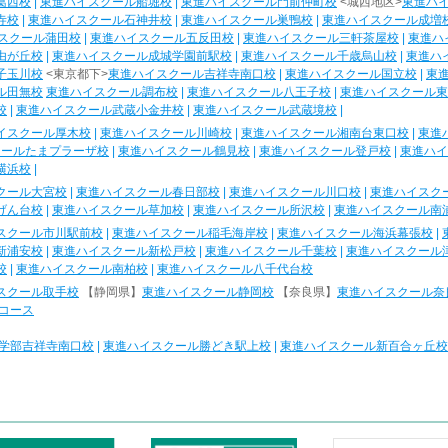
葛西校
|
東進ハイスクール船堀校
|
東進ハイスクール門前仲町校
<城西地区>
東進ハ
寺校
|
東進ハイスクール石神井校
|
東進ハイスクール巣鴨校
|
東進ハイスクール成増
スクール蒲田校
|
東進ハイスクール五反田校
|
東進ハイスクール三軒茶屋校
|
東進ハ
由が丘校
|
東進ハイスクール成城学園前駅校
|
東進ハイスクール千歳烏山校
|
東進ハ
子玉川校
<東京都下>
東進ハイスクール吉祥寺南口校
|
東進ハイスクール国立校
|
東
ル田無校
東進ハイスクール調布校
|
東進ハイスクール八王子校
|
東進ハイスクール東
校
|
東進ハイスクール武蔵小金井校
|
東進ハイスクール武蔵境校
|
イスクール厚木校
|
東進ハイスクール川崎校
|
東進ハイスクール湘南台東口校
|
東進
クールたまプラーザ校
|
東進ハイスクール鶴見校
|
東進ハイスクール登戸校
|
東進ハイ
横浜校
|
クール大宮校
|
東進ハイスクール春日部校
|
東進ハイスクール川口校
|
東進ハイスク
げん台校
|
東進ハイスクール草加校
|
東進ハイスクール所沢校
|
東進ハイスクール南
スクール市川駅前校
|
東進ハイスクール稲毛海岸校
|
東進ハイスクール海浜幕張校
|
新浦安校
|
東進ハイスクール新松戸校
|
東進ハイスクール千葉校
|
東進ハイスクール
校
|
東進ハイスクール南柏校
|
東進ハイスクール八千代台校
スクール取手校
【静岡県】
東進ハイスクール静岡校
【奈良県】
東進ハイスクール奈
コース
学部吉祥寺南口校
|
東進ハイスクール勝どき駅上校
|
東進ハイスクール新百合ヶ丘校