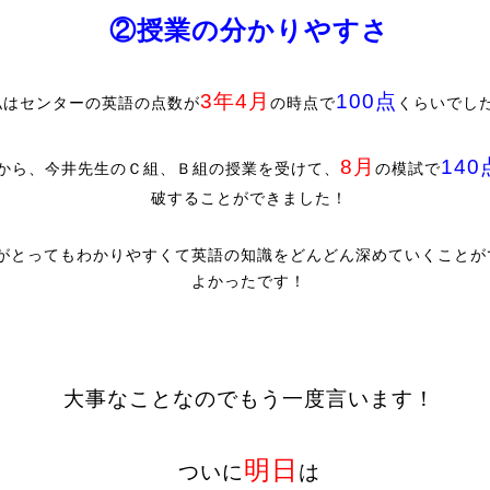
②授業の分かりやすさ
3年4月
100点
私はセンターの英語の点数が
の時点で
くらいでし
8月
140
から、今井先生のＣ組、Ｂ組の授業を受けて、
の模試で
破することができました！
がとってもわかりやすくて英語の知識をどんどん深めていくことが
よかったです！
大事なことなのでもう一度言います！
明日
ついに
は