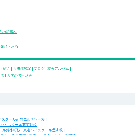
次の記事へ
の先頭へ戻る
ト紹介
|
合格体験記
|
ブログ
|
校舎アルバム
|
請求
|
入学のお申込み
イスクール新宿エルタワー校
|
進ハイスクール茗荷谷校
ール錦糸町校
|
東進ハイスクール豊洲校
|