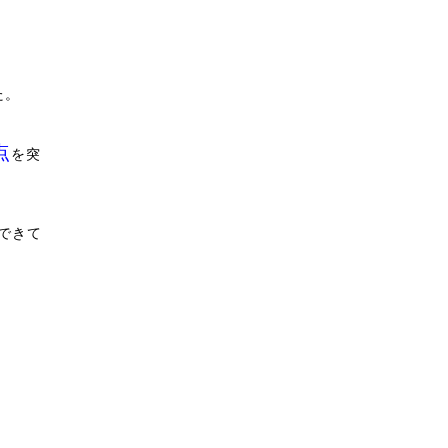
た。
点
を突
できて