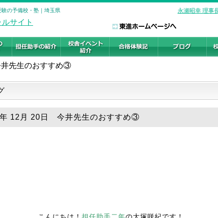
学受験の予備校・塾｜埼玉県
永瀬昭幸 理事
今井先生のおすすめ③
グ
8年 12月 20日 今井先生のおすすめ③
こんにちは！
担任助手二年
の大塚咲紀です！