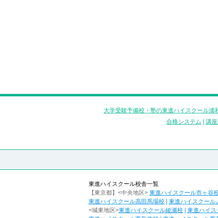
大学受験予備校・塾の東進ハイスクール浦和
合格システム
|
講座
東進ハイスクール校舎一覧
【東京都】<中央地区>
東進ハイスクール市ヶ谷
東進ハイスクール高田馬場校
|
東進ハイスクール
<城東地区>
東進ハイスクール綾瀬校
|
東進ハイス