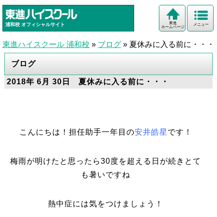
東進
浦和校
オフィシャルサイト
メニュー
ホームページ
東進ハイスクール 浦和校
»
ブログ
»
夏休みに入る前に・・・
ブログ
2018年 6月 30日 夏休みに入る前に・・・
こんにちは！担任助手一年目の
安井皓星
です！
梅雨が明けたと思ったら30度を超える日が続きとて
も暑いですね
熱中症には気をつけましょう！