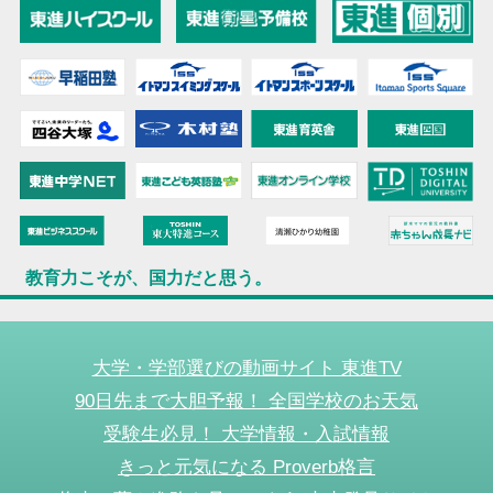
教育力こそが、国力だと思う。
大学・学部選びの動画サイト 東進TV
90日先まで大胆予報！ 全国学校のお天気
受験生必見！ 大学情報・入試情報
きっと元気になる Proverb格言