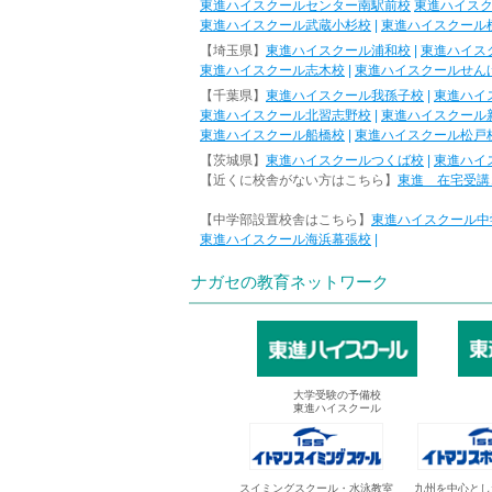
東進ハイスクールセンター南駅前校
東進ハイス
東進ハイスクール武蔵小杉校
|
東進ハイスクール
【埼玉県】
東進ハイスクール浦和校
|
東進ハイス
東進ハイスクール志木校
|
東進ハイスクールせん
【千葉県】
東進ハイスクール我孫子校
|
東進ハイ
東進ハイスクール北習志野校
|
東進ハイスクール
東進ハイスクール船橋校
|
東進ハイスクール松戸
【茨城県】
東進ハイスクールつくば校
|
東進ハイ
【近くに校舎がない方はこちら】
東進 在宅受講
【中学部設置校舎はこちら】
東進ハイスクール中
東進ハイスクール海浜幕張校
|
ナガセの教育ネットワーク
大学受験の予備校
東進ハイスクール
スイミングスクール・水泳教室
九州を中心とし