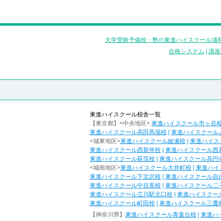
大学受験予備校・塾の東進ハイスクール浦和
合格システム
|
講座
東進ハイスクール校舎一覧
【東京都】<中央地区>
東進ハイスクール市ヶ谷
東進ハイスクール高田馬場校
|
東進ハイスクール
<城東地区>
東進ハイスクール綾瀬校
|
東進ハイス
東進ハイスクール西新井校
|
東進ハイスクール西
東進ハイスクール荻窪校
|
東進ハイスクール高円
<城南地区>
東進ハイスクール大井町校
|
東進ハイ
東進ハイスクール下北沢校
|
東進ハイスクール自
東進ハイスクール中目黒校
|
東進ハイスクール二
東進ハイスクール立川駅北口校
|
東進ハイスクー
東進ハイスクール町田校
|
東進ハイスクール三鷹
【神奈川県】
東進ハイスクール青葉台校
|
東進ハ