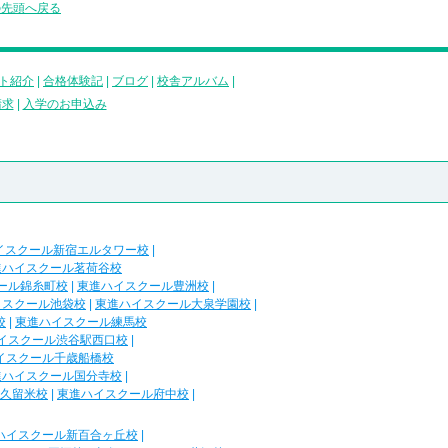
の先頭へ戻る
ト紹介
|
合格体験記
|
ブログ
|
校舎アルバム
|
請求
|
入学のお申込み
イスクール新宿エルタワー校
|
進ハイスクール茗荷谷校
ール錦糸町校
|
東進ハイスクール豊洲校
|
イスクール池袋校
|
東進ハイスクール大泉学園校
|
校
|
東進ハイスクール練馬校
イスクール渋谷駅西口校
|
イスクール千歳船橋校
進ハイスクール国分寺校
|
久留米校
|
東進ハイスクール府中校
|
ハイスクール新百合ヶ丘校
|