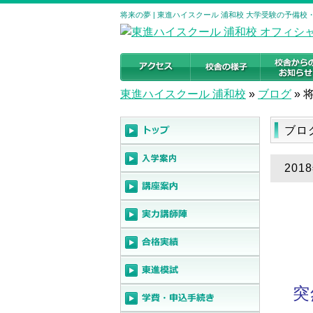
将来の夢 | 東進ハイスクール 浦和校 大学受験の予備校
東進ハイスクール 浦和校
»
ブログ
»
ブロ
201
突