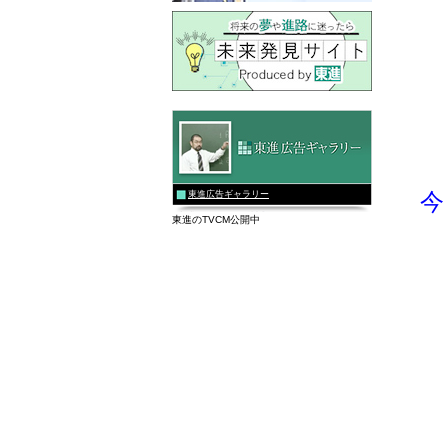
今
東進広告ギャラリー
東進のTVCM公開中