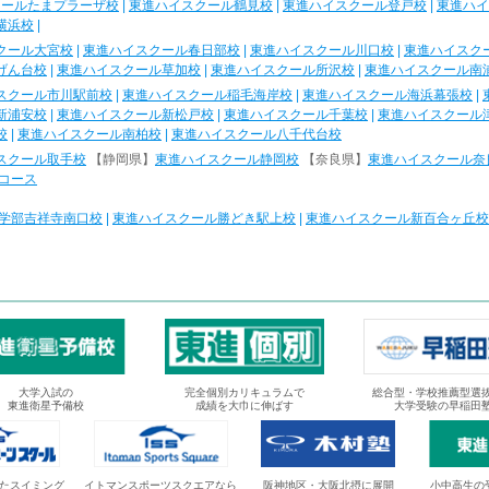
クールたまプラーザ校
|
東進ハイスクール鶴見校
|
東進ハイスクール登戸校
|
東進ハイ
横浜校
|
クール大宮校
|
東進ハイスクール春日部校
|
東進ハイスクール川口校
|
東進ハイスク
げん台校
|
東進ハイスクール草加校
|
東進ハイスクール所沢校
|
東進ハイスクール南
スクール市川駅前校
|
東進ハイスクール稲毛海岸校
|
東進ハイスクール海浜幕張校
|
新浦安校
|
東進ハイスクール新松戸校
|
東進ハイスクール千葉校
|
東進ハイスクール
校
|
東進ハイスクール南柏校
|
東進ハイスクール八千代台校
スクール取手校
【静岡県】
東進ハイスクール静岡校
【奈良県】
東進ハイスクール奈
コース
学部吉祥寺南口校
|
東進ハイスクール勝どき駅上校
|
東進ハイスクール新百合ヶ丘校
大学入試の
完全個別カリキュラムで
総合型・学校推薦型選
東進衛星予備校
成績を大巾に伸ばす
大学受験の早稲田
たスイミング
イトマンスポーツスクエアなら
阪神地区・大阪北摂に展開
小中高生の