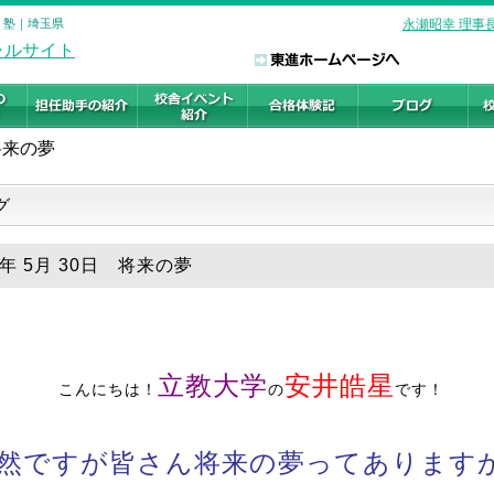
・塾｜埼玉県
永瀬昭幸 理事
将来の夢
グ
8年 5月 30日 将来の夢
立教大学
安井皓星
こんにちは！
の
です！
然ですが皆さん将来の夢ってあります