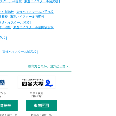
スクール平塚校
|
東進ハイスクール藤沢校
|
ール川越校
|
東進ハイスクール小手指校
|
浦和校
|
東進ハイスクール与野校
東進ハイスクール柏校
|
津田沼校
|
東進ハイスクール成田駅前校
|
良校
|
|
東進ハイスクール浦和校
|
教育力こそが、国力だと思う。
抜なら
中学受験塾
塾
四谷大塚
受験予備校・塾
四国の予備校・塾