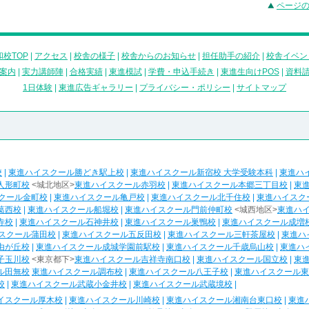
ページ
校TOP
|
アクセス
|
校舎の様子
|
校舎からのお知らせ
|
担任助手の紹介
|
校舎イベン
案内
|
実力講師陣
|
合格実績
|
東進模試
|
学費・申込手続き
|
東進生向けPOS
|
資料
1日体験
|
東進広告ギャラリー
|
プライバシー・ポリシー
|
サイトマップ
校
|
東進ハイスクール勝どき駅上校
|
東進ハイスクール新宿校 大学受験本科
|
東進ハ
人形町校
<城北地区>
東進ハイスクール赤羽校
|
東進ハイスクール本郷三丁目校
|
東
クール金町校
|
東進ハイスクール亀戸校
|
東進ハイスクール北千住校
|
東進ハイスク
葛西校
|
東進ハイスクール船堀校
|
東進ハイスクール門前仲町校
<城西地区>
東進ハ
寺校
|
東進ハイスクール石神井校
|
東進ハイスクール巣鴨校
|
東進ハイスクール成増
スクール蒲田校
|
東進ハイスクール五反田校
|
東進ハイスクール三軒茶屋校
|
東進ハ
由が丘校
|
東進ハイスクール成城学園前駅校
|
東進ハイスクール千歳烏山校
|
東進ハ
子玉川校
<東京都下>
東進ハイスクール吉祥寺南口校
|
東進ハイスクール国立校
|
東
ル田無校
東進ハイスクール調布校
|
東進ハイスクール八王子校
|
東進ハイスクール東
校
|
東進ハイスクール武蔵小金井校
|
東進ハイスクール武蔵境校
|
イスクール厚木校
|
東進ハイスクール川崎校
|
東進ハイスクール湘南台東口校
|
東進