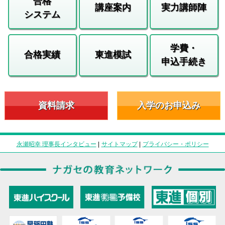
合格
講座案内
実力講師陣
システム
学費・
合格実績
東進模試
申込手続き
資料請求
入学のお申込み
永瀬昭幸 理事長インタビュー
|
サイトマップ
|
プライバシー・ポリシー