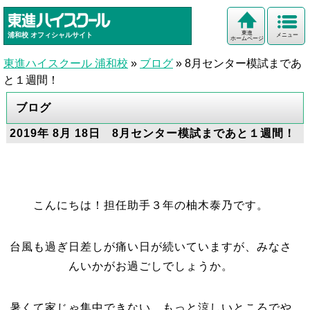
東進
浦和校
オフィシャルサイト
メニュー
ホームページ
東進ハイスクール 浦和校
»
ブログ
»
8月センター模試まであ
と１週間！
ブログ
2019年 8月 18日 8月センター模試まであと１週間！
こんにちは！担任助手３年の柚木泰乃です。
台風も過ぎ日差しが痛い日が続いていますが、みなさ
んいかがお過ごしでしょうか。
暑くて家じゃ集中できない…もっと涼しいところでや