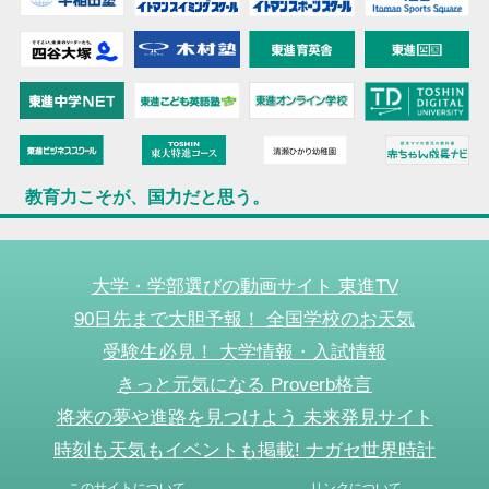
教育力こそが、国力だと思う。
大学・学部選びの動画サイト 東進TV
90日先まで大胆予報！ 全国学校のお天気
受験生必見！ 大学情報・入試情報
きっと元気になる Proverb格言
将来の夢や進路を見つけよう 未来発見サイト
時刻も天気もイベントも掲載! ナガセ世界時計
このサイトについて
リンクについて