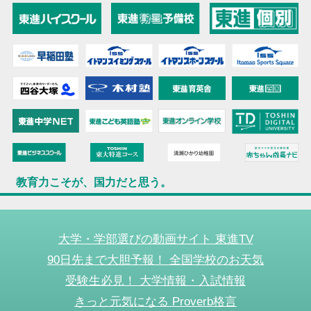
教育力こそが、国力だと思う。
大学・学部選びの動画サイト 東進TV
90日先まで大胆予報！ 全国学校のお天気
受験生必見！ 大学情報・入試情報
きっと元気になる Proverb格言