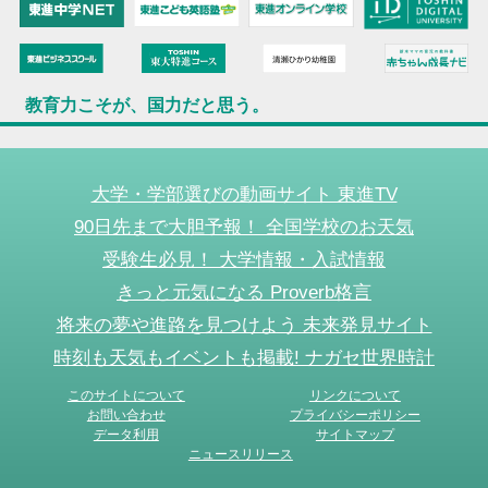
教育力こそが、国力だと思う。
大学・学部選びの動画サイト 東進TV
90日先まで大胆予報！ 全国学校のお天気
受験生必見！ 大学情報・入試情報
きっと元気になる Proverb格言
将来の夢や進路を見つけよう 未来発見サイト
時刻も天気もイベントも掲載! ナガセ世界時計
このサイトについて
リンクについて
お問い合わせ
プライバシーポリシー
データ利用
サイトマップ
ニュースリリース