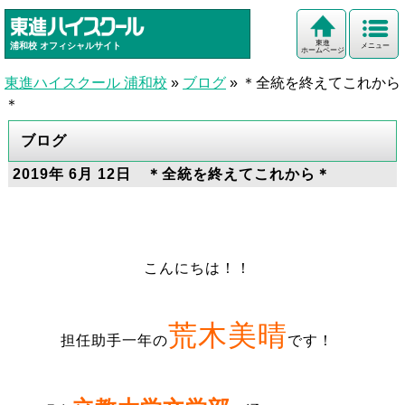
東進
浦和校
オフィシャルサイト
メニュー
ホームページ
東進ハイスクール 浦和校
»
ブログ
»
＊全統を終えてこれから
＊
ブログ
2019年 6月 12日 ＊全統を終えてこれから＊
こんにちは！！
荒木美晴
担任助手一年の
です！