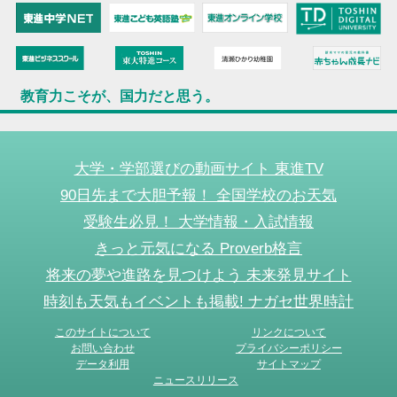
教育力こそが、国力だと思う。
大学・学部選びの動画サイト 東進TV
90日先まで大胆予報！ 全国学校のお天気
受験生必見！ 大学情報・入試情報
きっと元気になる Proverb格言
将来の夢や進路を見つけよう 未来発見サイト
時刻も天気もイベントも掲載! ナガセ世界時計
このサイトについて
リンクについて
お問い合わせ
プライバシーポリシー
データ利用
サイトマップ
ニュースリリース