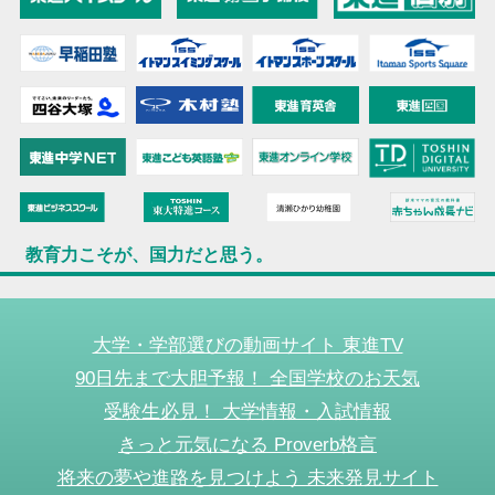
教育力こそが、国力だと思う。
大学・学部選びの動画サイト 東進TV
90日先まで大胆予報！ 全国学校のお天気
受験生必見！ 大学情報・入試情報
きっと元気になる Proverb格言
将来の夢や進路を見つけよう 未来発見サイト