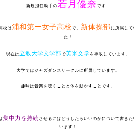
若月優奈
新規担任助手の
です！
浦和第一女子高校
新体操部
高校は
で、
に所属して
た！
立教大学文学部
英米文学
現在は
で
を専攻しています。
大学ではジャズダンスサークルに所属しています。
趣味は音楽を聴くことと体を動かすことです。
集中力を持続
は
させるにはどうしたらいいのかについて書きた
います！