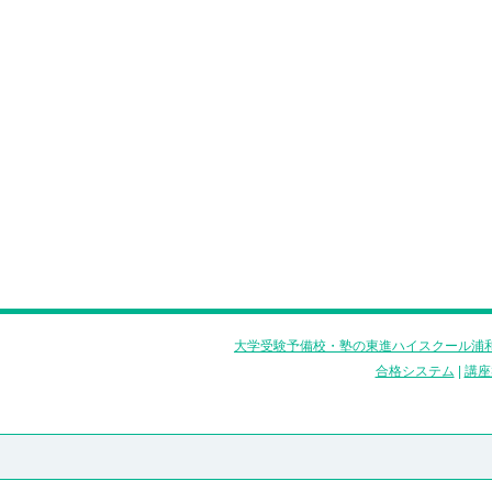
大学受験予備校・塾の東進ハイスクール浦和
合格システム
|
講座