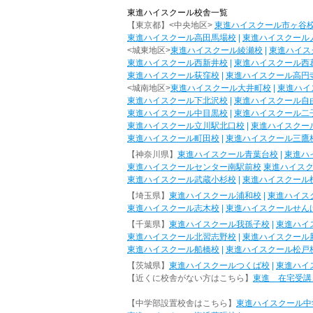
東進ハイスクール校舎一覧
【東京都】<中央地区>
東進ハイスクール市ヶ谷
東進ハイスクール高田馬場校
|
東進ハイスクール
<城東地区>
東進ハイスクール綾瀬校
|
東進ハイス
東進ハイスクール西新井校
|
東進ハイスクール西
東進ハイスクール荻窪校
|
東進ハイスクール高円
<城南地区>
東進ハイスクール大井町校
|
東進ハイ
東進ハイスクール下北沢校
|
東進ハイスクール自
東進ハイスクール中目黒校
|
東進ハイスクール二
東進ハイスクール立川駅北口校
|
東進ハイスクー
東進ハイスクール町田校
|
東進ハイスクール三鷹
【神奈川県】
東進ハイスクール青葉台校
|
東進ハ
東進ハイスクールセンター南駅前校
東進ハイス
東進ハイスクール武蔵小杉校
|
東進ハイスクール
【埼玉県】
東進ハイスクール浦和校
|
東進ハイス
東進ハイスクール志木校
|
東進ハイスクールせん
【千葉県】
東進ハイスクール我孫子校
|
東進ハイ
東進ハイスクール北習志野校
|
東進ハイスクール
東進ハイスクール船橋校
|
東進ハイスクール松戸
【茨城県】
東進ハイスクールつくば校
|
東進ハイ
【近くに校舎がない方はこちら】
東進 在宅受講
【中学部設置校舎はこちら】
東進ハイスクール中