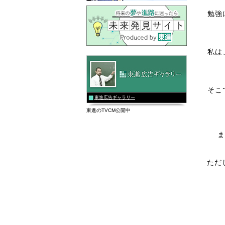
勉強
私は
そこ
東進広告ギャラリー
東進のTVCM公開中
ま
ただ