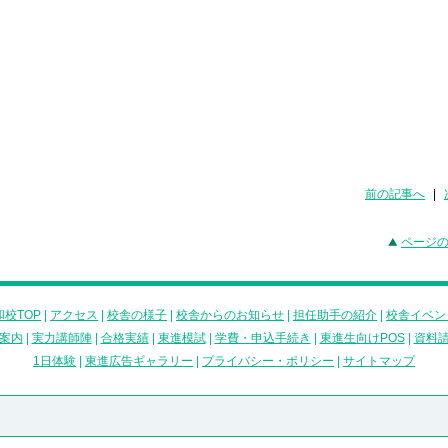
前の記事へ
|
ページ
校TOP
|
アクセス
|
校舎の様子
|
校舎からのお知らせ
|
担任助手の紹介
|
校舎イベン
案内
|
実力講師陣
|
合格実績
|
東進模試
|
学費・申込手続き
|
東進生向けPOS
|
資料
1日体験
|
東進広告ギャラリー
|
プライバシー・ポリシー
|
サイトマップ