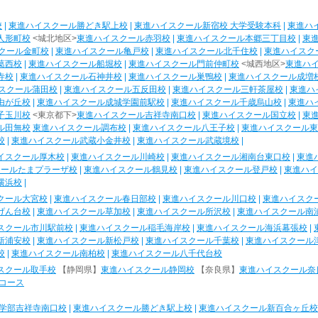
校
|
東進ハイスクール勝どき駅上校
|
東進ハイスクール新宿校 大学受験本科
|
東進ハ
人形町校
<城北地区>
東進ハイスクール赤羽校
|
東進ハイスクール本郷三丁目校
|
東
クール金町校
|
東進ハイスクール亀戸校
|
東進ハイスクール北千住校
|
東進ハイスク
葛西校
|
東進ハイスクール船堀校
|
東進ハイスクール門前仲町校
<城西地区>
東進ハ
寺校
|
東進ハイスクール石神井校
|
東進ハイスクール巣鴨校
|
東進ハイスクール成増
スクール蒲田校
|
東進ハイスクール五反田校
|
東進ハイスクール三軒茶屋校
|
東進ハ
由が丘校
|
東進ハイスクール成城学園前駅校
|
東進ハイスクール千歳烏山校
|
東進ハ
子玉川校
<東京都下>
東進ハイスクール吉祥寺南口校
|
東進ハイスクール国立校
|
東
ル田無校
東進ハイスクール調布校
|
東進ハイスクール八王子校
|
東進ハイスクール東
校
|
東進ハイスクール武蔵小金井校
|
東進ハイスクール武蔵境校
|
イスクール厚木校
|
東進ハイスクール川崎校
|
東進ハイスクール湘南台東口校
|
東進
クールたまプラーザ校
|
東進ハイスクール鶴見校
|
東進ハイスクール登戸校
|
東進ハイ
横浜校
|
クール大宮校
|
東進ハイスクール春日部校
|
東進ハイスクール川口校
|
東進ハイスク
げん台校
|
東進ハイスクール草加校
|
東進ハイスクール所沢校
|
東進ハイスクール南
スクール市川駅前校
|
東進ハイスクール稲毛海岸校
|
東進ハイスクール海浜幕張校
|
新浦安校
|
東進ハイスクール新松戸校
|
東進ハイスクール千葉校
|
東進ハイスクール
校
|
東進ハイスクール南柏校
|
東進ハイスクール八千代台校
スクール取手校
【静岡県】
東進ハイスクール静岡校
【奈良県】
東進ハイスクール奈
コース
学部吉祥寺南口校
|
東進ハイスクール勝どき駅上校
|
東進ハイスクール新百合ヶ丘校