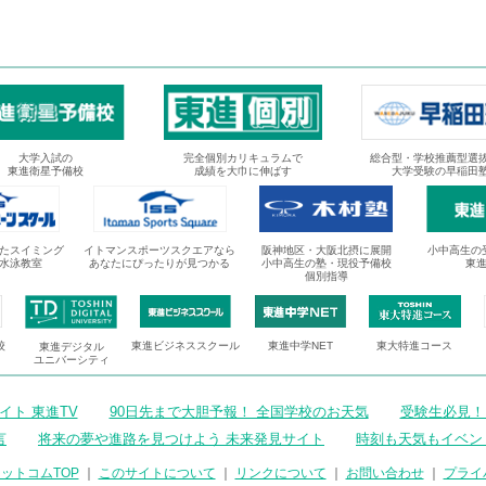
大学入試の
完全個別カリキュラムで
総合型・学校推薦型選
東進衛星予備校
成績を大巾に伸ばす
大学受験の早稲田
たスイミング
イトマンスポーツスクエアなら
阪神地区・大阪北摂に展開
小中高生の
水泳教室
あなたにぴったりが見つかる
小中高生の塾・現役予備校
東
個別指導
校
東進ビジネススクール
東進中学NET
東大特進コース
東進デジタル
ユニバーシティ
ト 東進TV
90日先まで大胆予報！ 全国学校のお天気
受験生必見！
言
将来の夢や進路を見つけよう 未来発見サイト
時刻も天気もイベン
ットコムTOP
｜
このサイトについて
｜
リンクについて
｜
お問い合わせ
｜
プライ