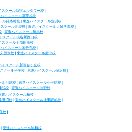
イスクール新宿エルタワー校
|
進ハイスクール茗荷谷校
ール錦糸町校
|
東進ハイスクール豊洲校
|
イスクール池袋校
|
東進ハイスクール大泉学園校
|
校
|
東進ハイスクール練馬校
イスクール渋谷駅西口校
|
イスクール千歳船橋校
進ハイスクール国分寺校
|
久留米校
|
東進ハイスクール府中校
|
ハイスクール新百合ヶ丘校
|
スクール平塚校
|
東進ハイスクール藤沢校
|
ール川越校
|
東進ハイスクール小手指校
|
浦和校
|
東進ハイスクール与野校
東進ハイスクール柏校
|
津田沼校
|
東進ハイスクール成田駅前校
|
良校
|
|
東進ハイスクール浦和校
|