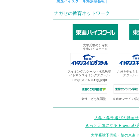
東進ハイスクール海浜幕張校
|
ナガセの教育ネットワーク
大学受験の予備校
東進ハイスクール
スイミングスクール・水泳教室
九州を中心とし
イトマンスイミングスクール
スクール・
ｲﾄﾏﾝｸﾞﾗﾝﾄﾞﾌｨｯﾄﾈｽ受付中!
東進オンライン学
東進こども英語塾
大学・学部選びの動画サイ
きっと元気になる Proverb格
大学受験予備校・塾の東進ド