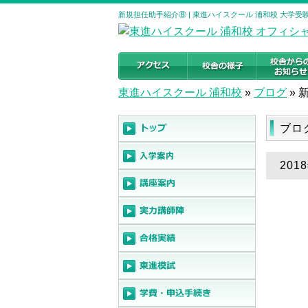
新規担任助手紹介⑧ | 東進ハイスクール 浦和校 大学
東進ハイスクール 浦和校
»
ブログ
»
ブロ
20