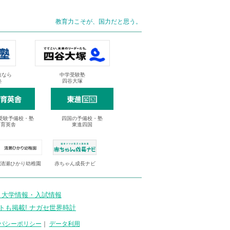
教育力こそが、国力だと思う。
抜なら
中学受験塾
塾
四谷大塚
受験予備校・塾
四国の予備校・塾
進育英舎
東進四国
清瀬ひかり幼稚園
赤ちゃん成長ナビ
 大学情報・入試情報
トも掲載! ナガセ世界時計
バシーポリシー
｜
データ利用