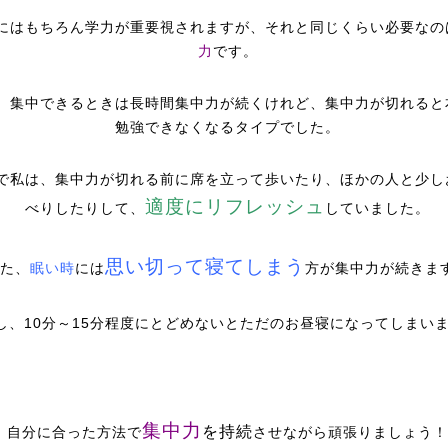
にはもちろん学力が重要視されますが、それと同じくらい必要なの
力
です。
、集中できるときは長時間集中力が続くけれど、集中力が切れると
勉強できなくなるタイプでした。
で私は、集中力が切れる前に席を立って歩いたり、ほかの人と少し
適度にリフレッシュ
べりしたりして、
していました。
思い切って寝てしまう
た、
眠い時
には
方が集中力が続きま
し、10分～15分程度にとどめないとただのお昼寝になってしまいま
集中力
を持続
自分に合った方法で
させながら頑張りましょう！