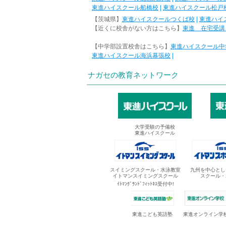
東進ハイスクール船橋校
|
東進ハイスクール松戸
【茨城県】
東進ハイスクールつくば校
|
東進ハイ
【近くに校舎がない方はこちら】
東進 在宅受講
【中学部設置校舎はこちら】
東進ハイスクール中
東進ハイスクール海浜幕張校
|
ナガセの教育ネットワーク
大学受験の予備校
東進ハイスクール
スイミングスクール・水泳教室
九州を中心とし
イトマンスイミングスクール
スクール・
ｲﾄﾏﾝｸﾞﾗﾝﾄﾞﾌｨｯﾄﾈｽ受付中!
東進オンライン学
東進こども英語塾