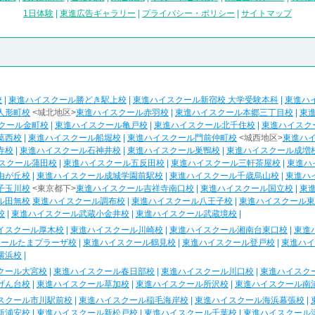
1日体験
|
東進広告ギャラリー
|
プライバシー・ポリシー
|
サイトマップ
校
|
東進ハイスクール勝どき駅上校
|
東進ハイスクール新宿校 大学受験本科
|
東進ハ
人形町校
<城北地区>
東進ハイスクール赤羽校
|
東進ハイスクール本郷三丁目校
|
東
クール金町校
|
東進ハイスクール亀戸校
|
東進ハイスクール北千住校
|
東進ハイスク
葛西校
|
東進ハイスクール船堀校
|
東進ハイスクール門前仲町校
<城西地区>
東進ハ
寺校
|
東進ハイスクール石神井校
|
東進ハイスクール巣鴨校
|
東進ハイスクール成増
スクール蒲田校
|
東進ハイスクール五反田校
|
東進ハイスクール三軒茶屋校
|
東進ハ
由が丘校
|
東進ハイスクール成城学園前駅校
|
東進ハイスクール千歳烏山校
|
東進ハ
子玉川校
<東京都下>
東進ハイスクール吉祥寺南口校
|
東進ハイスクール国立校
|
東
ル田無校
東進ハイスクール調布校
|
東進ハイスクール八王子校
|
東進ハイスクール東
校
|
東進ハイスクール武蔵小金井校
|
東進ハイスクール武蔵境校
|
イスクール厚木校
|
東進ハイスクール川崎校
|
東進ハイスクール湘南台東口校
|
東進
クールたまプラーザ校
|
東進ハイスクール鶴見校
|
東進ハイスクール登戸校
|
東進ハイ
横浜校
|
クール大宮校
|
東進ハイスクール春日部校
|
東進ハイスクール川口校
|
東進ハイスク
げん台校
|
東進ハイスクール草加校
|
東進ハイスクール所沢校
|
東進ハイスクール南
スクール市川駅前校
|
東進ハイスクール稲毛海岸校
|
東進ハイスクール海浜幕張校
|
新浦安校
|
東進ハイスクール新松戸校
|
東進ハイスクール千葉校
|
東進ハイスクール