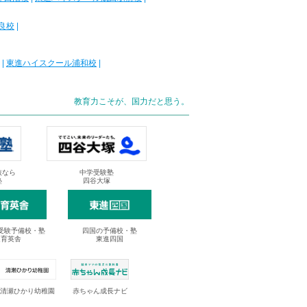
良校
|
|
東進ハイスクール浦和校
|
教育力こそが、国力だと思う。
抜なら
中学受験塾
塾
四谷大塚
受験予備校・塾
四国の予備校・塾
進育英舎
東進四国
清瀬ひかり幼稚園
赤ちゃん成長ナビ