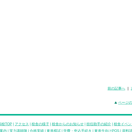
前の記事へ
|
ページ
校TOP
|
アクセス
|
校舎の様子
|
校舎からのお知らせ
|
担任助手の紹介
|
校舎イベン
案内
|
実力講師陣
|
合格実績
|
東進模試
|
学費・申込手続き
|
東進生向けPOS
|
資料