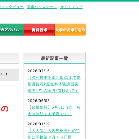
長インタビュー
|
東進ハイスクール
|
サイトマップ
最新記事一覧
2026/07/16
！！！
【浦和校中学部】8/31まで夏
期講習2講座無料体験講習実
施中✨申込締切7/31(金)です
2026/06/03
習の
【台風情報】6月3日（水）校
舎は開館する予定です。
2026/01/19
【大人気】大岩秀樹先生の特
別公開授業２月１５日開