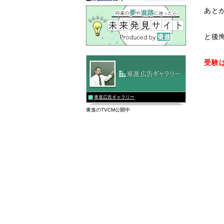
あと
と後
受験
東進広告ギャラリー
東進のTVCM公開中