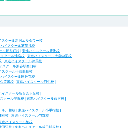
イスクール新宿エルタワー校
|
進ハイスクール茗荷谷校
ール錦糸町校
|
東進ハイスクール豊洲校
|
イスクール池袋校
|
東進ハイスクール大泉学園校
|
校
|
東進ハイスクール練馬校
イスクール渋谷駅西口校
|
イスクール千歳船橋校
進ハイスクール国分寺校
|
久留米校
|
東進ハイスクール府中校
|
ハイスクール新百合ヶ丘校
|
スクール平塚校
|
東進ハイスクール藤沢校
|
ール川越校
|
東進ハイスクール小手指校
|
浦和校
|
東進ハイスクール与野校
東進ハイスクール柏校
|
津田沼校
|
東進ハイスクール成田駅前校
|