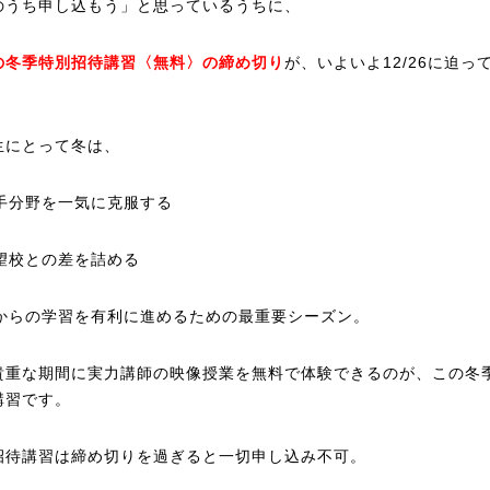
のうち申し込もう」と思っているうちに、
の冬季特別招待講習〈無料〉の締め切り
が、いよいよ12/26に迫っ
生にとって冬は、
苦手分野を一気に克服する
志望校との差を詰める
春からの学習を有利に進めるための最重要シーズン。
貴重な期間に実力講師の映像授業を無料で体験できるのが、この冬
講習です。
招待講習は締め切りを過ぎると一切申し込み不可。