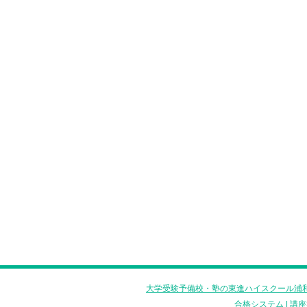
大学受験予備校・塾の東進ハイスクール浦和
合格システム
|
講座