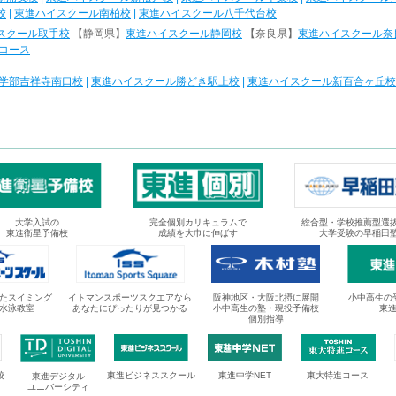
校
|
東進ハイスクール南柏校
|
東進ハイスクール八千代台校
スクール取手校
【静岡県】
東進ハイスクール静岡校
【奈良県】
東進ハイスクール奈
コース
学部吉祥寺南口校
|
東進ハイスクール勝どき駅上校
|
東進ハイスクール新百合ヶ丘校
大学入試の
完全個別カリキュラムで
総合型・学校推薦型選
東進衛星予備校
成績を大巾に伸ばす
大学受験の早稲田
たスイミング
イトマンスポーツスクエアなら
阪神地区・大阪北摂に展開
小中高生の
水泳教室
あなたにぴったりが見つかる
小中高生の塾・現役予備校
東
個別指導
校
東進ビジネススクール
東進中学NET
東大特進コース
東進デジタル
ユニバーシティ