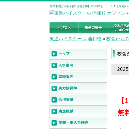
冬季特別招待講習1講座無料12/26締切！！！！ | 東
東進ハイスクール 浦和校
»
校舎から
校舎
202
【
無