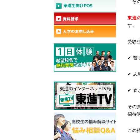
「そ
東進
す。
受験
✔ 
✔ 
✔ 
その
招待
この