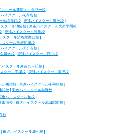
イスクール新宿エルタワー校
|
進ハイスクール茗荷谷校
ール錦糸町校
|
東進ハイスクール豊洲校
|
イスクール池袋校
|
東進ハイスクール大泉学園校
|
校
|
東進ハイスクール練馬校
イスクール渋谷駅西口校
|
イスクール千歳船橋校
進ハイスクール国分寺校
|
久留米校
|
東進ハイスクール府中校
|
ハイスクール新百合ヶ丘校
|
スクール平塚校
|
東進ハイスクール藤沢校
|
ール川越校
|
東進ハイスクール小手指校
|
浦和校
|
東進ハイスクール与野校
東進ハイスクール柏校
|
津田沼校
|
東進ハイスクール成田駅前校
|
良校
|
|
東進ハイスクール浦和校
|