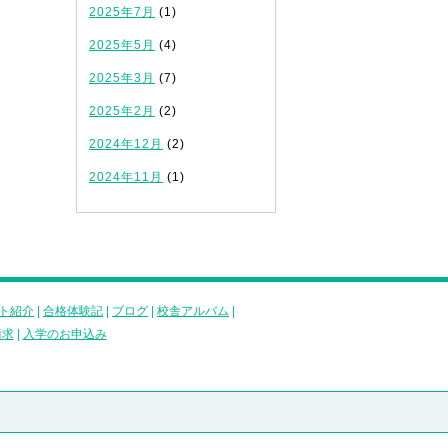
2025年7月
(1)
2025年5月
(4)
2025年3月
(7)
2025年2月
(2)
2024年12月
(2)
2024年11月
(1)
ト紹介
|
合格体験記
|
ブログ
|
校舎アルバム
|
請求
|
入学のお申込み