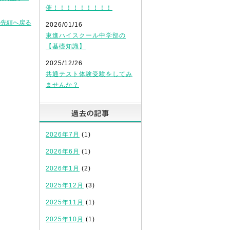
催！！！！！！！！！
の先頭へ戻る
2026/01/16
東進ハイスクール中学部の
【基礎知識】
2025/12/26
共通テスト体験受験をしてみ
ませんか？
過去の記事
2026年7月
(1)
2026年6月
(1)
2026年1月
(2)
2025年12月
(3)
2025年11月
(1)
2025年10月
(1)