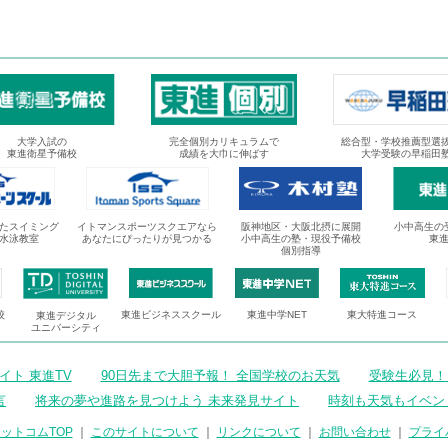
大学入試の
完全個別カリキュラムで
総合型・学校推薦型選
東進衛星予備校
成績を大巾に伸ばす
大学受験の早稲田
たスイミング
イトマンスポーツスクエアなら
阪神地区・大阪北摂に展開
小中高生の
水泳教室
あなたにぴったりが見つかる
小中高生の塾・現役予備校
東
個別指導
校
東進ビジネススクール
東進中学NET
東大特進コース
東進デジタル
ユニバーシティ
ト 東進TV
90日先まで大胆予報！ 全国学校のお天気
受験生必見！
言
将来の夢や進路を見つけよう 未来発見サイト
時刻も天気もイベン
ットコムTOP
｜
このサイトについて
｜
リンクについて
｜
お問い合わせ
｜
プライ