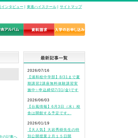
長インタビュー
|
東進ハイスクール
|
サイトマップ
最新記事一覧
2026/07/16
【浦和校中学部】8/31まで夏
期講習2講座無料体験講習実
施中✨申込締切7/31(金)です
2026/06/03
【台風情報】6月3日（水）校
舎は開館する予定です。
2026/01/19
【大人気】大岩秀樹先生の特
別公開授業２月１５日開
次の記事へ