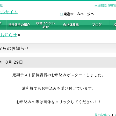
玉県
永瀬昭幸 理事
のお知らせ
»
からのお知らせ
9年 8月 29日
定期テスト招待講習のお申込みがスタートしました。
浦和校でもお申込みを受け付けています。
お申込みの際は画像をクリックしてください！！
前の記事へ
|