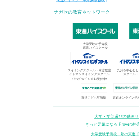
東進ハイスクール海浜幕張校
|
ナガセの教育ネットワーク
大学受験の予備校
東進ハイスクール
スイミングスクール・水泳教室
九州を中心とし
イトマンスイミングスクール
スクール・
ｲﾄﾏﾝｸﾞﾗﾝﾄﾞﾌｨｯﾄﾈｽ受付中!
東進オンライン学
東進こども英語塾
大学・学部選びの動画サイ
きっと元気になる Proverb格
大学受験予備校・塾の東進ド