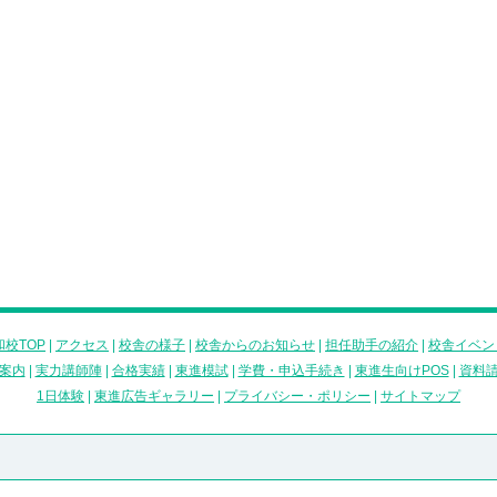
校TOP
|
アクセス
|
校舎の様子
|
校舎からのお知らせ
|
担任助手の紹介
|
校舎イベン
案内
|
実力講師陣
|
合格実績
|
東進模試
|
学費・申込手続き
|
東進生向けPOS
|
資料
1日体験
|
東進広告ギャラリー
|
プライバシー・ポリシー
|
サイトマップ