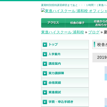
夏期特別招待講習締切まであと・・・１時間！ | 東進ハ
東進ハイスクール 浦和校
»
ブログ
»
校舎
20