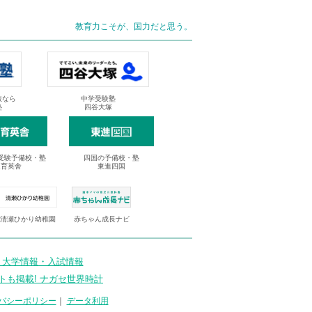
教育力こそが、国力だと思う。
抜なら
中学受験塾
塾
四谷大塚
受験予備校・塾
四国の予備校・塾
進育英舎
東進四国
清瀬ひかり幼稚園
赤ちゃん成長ナビ
 大学情報・入試情報
トも掲載! ナガセ世界時計
バシーポリシー
｜
データ利用