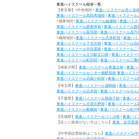
東進ハイスクール校舎一覧
【東京都】<中央地区>
東進ハイスクール市ヶ谷
東進ハイスクール高田馬場校
|
東進ハイスクール
<城東地区>
東進ハイスクール綾瀬校
|
東進ハイス
東進ハイスクール西新井校
|
東進ハイスクール西
東進ハイスクール荻窪校
|
東進ハイスクール高円
<城南地区>
東進ハイスクール大井町校
|
東進ハイ
東進ハイスクール下北沢校
|
東進ハイスクール自
東進ハイスクール中目黒校
|
東進ハイスクール二
東進ハイスクール立川駅北口校
|
東進ハイスクー
東進ハイスクール町田校
|
東進ハイスクール三鷹
【神奈川県】
東進ハイスクール青葉台校
|
東進ハ
東進ハイスクールセンター南駅前校
東進ハイス
東進ハイスクール武蔵小杉校
|
東進ハイスクール
【埼玉県】
東進ハイスクール浦和校
|
東進ハイス
東進ハイスクール志木校
|
東進ハイスクールせん
【千葉県】
東進ハイスクール我孫子校
|
東進ハイ
東進ハイスクール北習志野校
|
東進ハイスクール
東進ハイスクール船橋校
|
東進ハイスクール松戸
【茨城県】
東進ハイスクールつくば校
|
東進ハイ
【近くに校舎がない方はこちら】
東進 在宅受講
【中学部設置校舎はこちら】
東進ハイスクール中