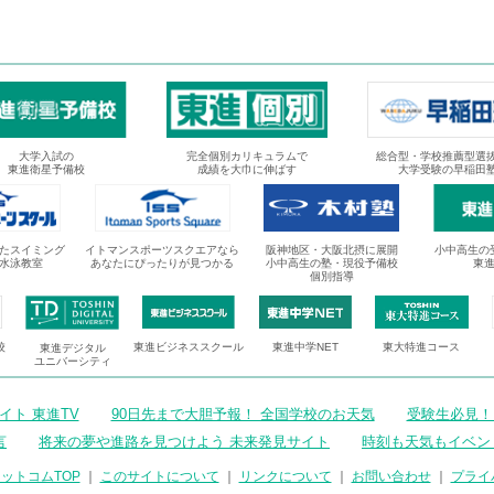
大学入試の
完全個別カリキュラムで
総合型・学校推薦型選
東進衛星予備校
成績を大巾に伸ばす
大学受験の早稲田
たスイミング
イトマンスポーツスクエアなら
阪神地区・大阪北摂に展開
小中高生の
水泳教室
あなたにぴったりが見つかる
小中高生の塾・現役予備校
東
個別指導
校
東進ビジネススクール
東進中学NET
東大特進コース
東進デジタル
ユニバーシティ
ト 東進TV
90日先まで大胆予報！ 全国学校のお天気
受験生必見！
言
将来の夢や進路を見つけよう 未来発見サイト
時刻も天気もイベン
ットコムTOP
｜
このサイトについて
｜
リンクについて
｜
お問い合わせ
｜
プライ