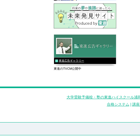
東進広告ギャラリー
東進のTVCM公開中
大学受験予備校・塾の東進ハイスクール浦和
合格システム
|
講座