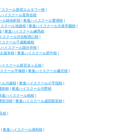
イスクール新宿エルタワー校
|
進ハイスクール茗荷谷校
ール錦糸町校
|
東進ハイスクール豊洲校
|
イスクール池袋校
|
東進ハイスクール大泉学園校
|
校
|
東進ハイスクール練馬校
イスクール渋谷駅西口校
|
イスクール千歳船橋校
進ハイスクール国分寺校
|
久留米校
|
東進ハイスクール府中校
|
ハイスクール新百合ヶ丘校
|
スクール平塚校
|
東進ハイスクール藤沢校
|
ール川越校
|
東進ハイスクール小手指校
|
浦和校
|
東進ハイスクール与野校
東進ハイスクール柏校
|
津田沼校
|
東進ハイスクール成田駅前校
|
良校
|
|
東進ハイスクール浦和校
|