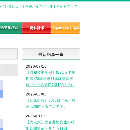
長インタビュー
|
東進ハイスクール
|
サイトマップ
最新記事一覧
2026/07/16
間！
【浦和校中学部】8/31まで夏
期講習2講座無料体験講習実
施中✨申込締切7/31(金)です
2026/06/03
【台風情報】6月3日（水）校
舎は開館する予定です。
2026/01/19
【大人気】大岩秀樹先生の特
別公開授業２月１５日開