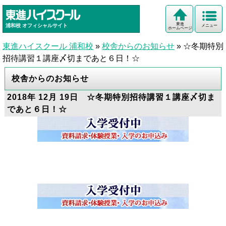
東進
浦和校
オフィシャルサイト
メニュー
ホームページ
東進ハイスクール 浦和校
»
校舎からのお知らせ
»
☆冬期特別
招待講習１講座〆切まであと６日！☆
校舎からのお知らせ
2018年 12月 19日 ☆冬期特別招待講習１講座〆切ま
であと６日！☆