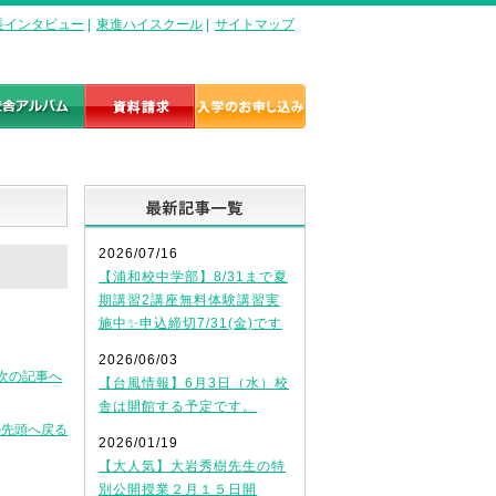
長インタビュー
|
東進ハイスクール
|
サイトマップ
最新記事一覧
2026/07/16
【浦和校中学部】8/31まで夏
期講習2講座無料体験講習実
施中✨申込締切7/31(金)です
2026/06/03
次の記事へ
【台風情報】6月3日（水）校
舎は開館する予定です。
の先頭へ戻る
2026/01/19
【大人気】大岩秀樹先生の特
別公開授業２月１５日開