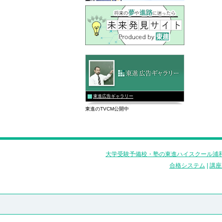
東進広告ギャラリー
東進のTVCM公開中
大学受験予備校・塾の東進ハイスクール浦和
合格システム
|
講座