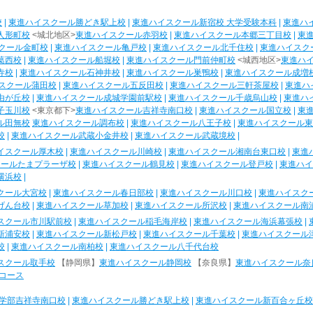
校
|
東進ハイスクール勝どき駅上校
|
東進ハイスクール新宿校 大学受験本科
|
東進ハ
人形町校
<城北地区>
東進ハイスクール赤羽校
|
東進ハイスクール本郷三丁目校
|
東
クール金町校
|
東進ハイスクール亀戸校
|
東進ハイスクール北千住校
|
東進ハイスク
葛西校
|
東進ハイスクール船堀校
|
東進ハイスクール門前仲町校
<城西地区>
東進ハ
寺校
|
東進ハイスクール石神井校
|
東進ハイスクール巣鴨校
|
東進ハイスクール成増
スクール蒲田校
|
東進ハイスクール五反田校
|
東進ハイスクール三軒茶屋校
|
東進ハ
由が丘校
|
東進ハイスクール成城学園前駅校
|
東進ハイスクール千歳烏山校
|
東進ハ
子玉川校
<東京都下>
東進ハイスクール吉祥寺南口校
|
東進ハイスクール国立校
|
東
ル田無校
東進ハイスクール調布校
|
東進ハイスクール八王子校
|
東進ハイスクール東
校
|
東進ハイスクール武蔵小金井校
|
東進ハイスクール武蔵境校
|
イスクール厚木校
|
東進ハイスクール川崎校
|
東進ハイスクール湘南台東口校
|
東進
クールたまプラーザ校
|
東進ハイスクール鶴見校
|
東進ハイスクール登戸校
|
東進ハイ
横浜校
|
クール大宮校
|
東進ハイスクール春日部校
|
東進ハイスクール川口校
|
東進ハイスク
げん台校
|
東進ハイスクール草加校
|
東進ハイスクール所沢校
|
東進ハイスクール南
スクール市川駅前校
|
東進ハイスクール稲毛海岸校
|
東進ハイスクール海浜幕張校
|
新浦安校
|
東進ハイスクール新松戸校
|
東進ハイスクール千葉校
|
東進ハイスクール
校
|
東進ハイスクール南柏校
|
東進ハイスクール八千代台校
スクール取手校
【静岡県】
東進ハイスクール静岡校
【奈良県】
東進ハイスクール奈
コース
学部吉祥寺南口校
|
東進ハイスクール勝どき駅上校
|
東進ハイスクール新百合ヶ丘校