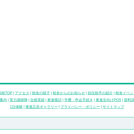
校TOP
|
アクセス
|
校舎の様子
|
校舎からのお知らせ
|
担任助手の紹介
|
校舎イベン
案内
|
実力講師陣
|
合格実績
|
東進模試
|
学費・申込手続き
|
東進生向けPOS
|
資料
1日体験
|
東進広告ギャラリー
|
プライバシー・ポリシー
|
サイトマップ