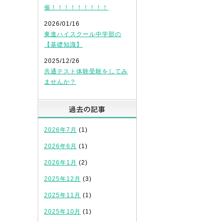
催！！！！！！！！！
2026/01/16
東進ハイスクール中学部の
【基礎知識】
2025/12/26
共通テスト体験受験をしてみ
ませんか？
過去の記事
2026年7月
(1)
2026年6月
(1)
2026年1月
(2)
2025年12月
(3)
2025年11月
(1)
2025年10月
(1)