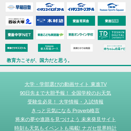
教育力こそが、国力だと思う。
大学・学部選びの動画サイト 東進TV
90日先まで大胆予報！ 全国学校のお天気
受験生必見！ 大学情報・入試情報
きっと元気になる Proverb格言
将来の夢や進路を見つけよう 未来発見サイト
時刻も天気もイベントも掲載! ナガセ世界時計