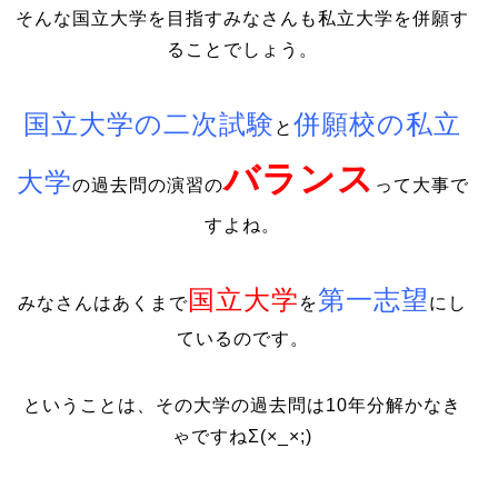
そんな国立大学を目指すみなさんも私立大学を併願す
ることでしょう。
国立大学の二次試験
併願校の私立
と
バランス
大学
の過去問の演習の
って大事で
すよね。
国立大学
第一志望
みなさんはあくまで
を
にし
ているのです。
ということは、その大学の過去問は10年分解かなき
ゃですねΣ(×_×;)