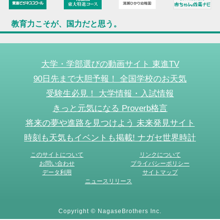
教育力こそが、国力だと思う。
大学・学部選びの動画サイト 東進TV
90日先まで大胆予報！ 全国学校のお天気
受験生必見！ 大学情報・入試情報
きっと元気になる Proverb格言
将来の夢や進路を見つけよう 未来発見サイト
時刻も天気もイベントも掲載! ナガセ世界時計
このサイトについて
リンクについて
お問い合わせ
プライバシーポリシー
データ利用
サイトマップ
ニュースリリース
Copyright © NagaseBrothers Inc.