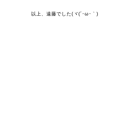
以上、遠藤でした(ヾ(´･ω･｀)