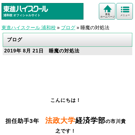
東進
浦和校
オフィシャルサイト
メニュー
ホームページ
東進ハイスクール 浦和校
»
ブログ
»
睡魔の対処法
ブログ
2019年 8月 21日 睡魔の対処法
こんにちは！
法政大学
経済学部
担任助手3年
の市川貴
之です！