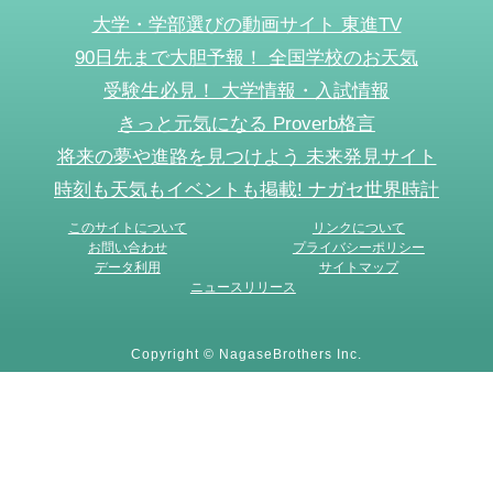
大学・学部選びの動画サイト 東進TV
90日先まで大胆予報！ 全国学校のお天気
受験生必見！ 大学情報・入試情報
きっと元気になる Proverb格言
将来の夢や進路を見つけよう 未来発見サイト
時刻も天気もイベントも掲載! ナガセ世界時計
このサイトについて
リンクについて
お問い合わせ
プライバシーポリシー
データ利用
サイトマップ
ニュースリリース
Copyright © NagaseBrothers Inc.