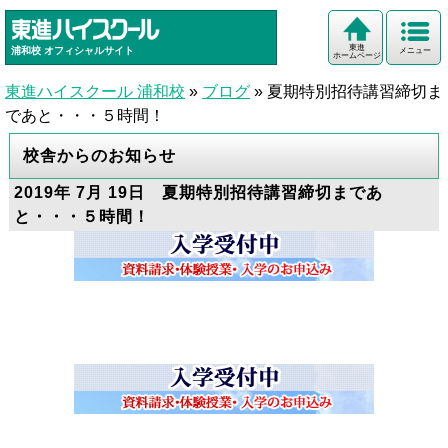
東進
浦和校
オフィシャルサイト
メニュー
ホームページ
東進ハイスクール 浦和校
»
ブログ
»
夏期特別招待講習締切ま
であと・・・５時間！
校舎からのお知らせ
2019年 7月 19日 夏期特別招待講習締切まであ
と・・・５時間！