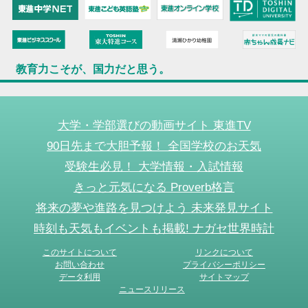
教育力こそが、国力だと思う。
大学・学部選びの動画サイト 東進TV
90日先まで大胆予報！ 全国学校のお天気
受験生必見！ 大学情報・入試情報
きっと元気になる Proverb格言
将来の夢や進路を見つけよう 未来発見サイト
時刻も天気もイベントも掲載! ナガセ世界時計
このサイトについて
リンクについて
お問い合わせ
プライバシーポリシー
データ利用
サイトマップ
ニュースリリース