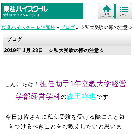
東進
浦和校
オフィシャルサイト
メニュー
ホームページ
東進ハイスクール 浦和校
»
ブログ
»
☆私大受験の際の注意☆
ブログ
2019年 1月 28日 ☆私大受験の際の注意☆
担任助手1年立教大学経営
こんにちは！
学部経営学科
森田柊也
の
です。
今日は皆さんに私立受験を受ける際にこと気
をつけるべきことをお教えしたいと思いま