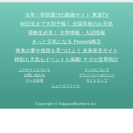
大学・学部選びの動画サイト 東進TV
90日先まで大胆予報！ 全国学校のお天気
受験生必見！ 大学情報・入試情報
きっと元気になる Proverb格言
将来の夢や進路を見つけよう 未来発見サイト
時刻も天気もイベントも掲載! ナガセ世界時計
このサイトについて
リンクについて
お問い合わせ
プライバシーポリシー
データ利用
サイトマップ
ニュースリリース
Copyright © NagaseBrothers Inc.