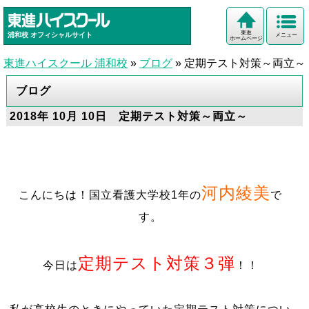
東進
浦和校
オフィシャルサイト
メニュー
ホームページ
東進ハイスクール 浦和校
»
ブログ
»
定期テスト対策～両立～
ブログ
2018年 10月 10日 定期テスト対策～両立～
河内綾美
こんにちは！国立看護大学校1年の
で
す。
定期テスト対策３弾
今日は
！！