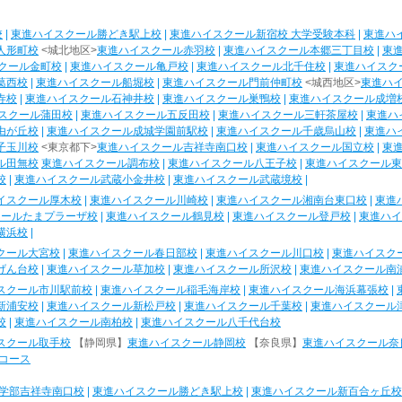
校
|
東進ハイスクール勝どき駅上校
|
東進ハイスクール新宿校 大学受験本科
|
東進ハ
人形町校
<城北地区>
東進ハイスクール赤羽校
|
東進ハイスクール本郷三丁目校
|
東
クール金町校
|
東進ハイスクール亀戸校
|
東進ハイスクール北千住校
|
東進ハイスク
葛西校
|
東進ハイスクール船堀校
|
東進ハイスクール門前仲町校
<城西地区>
東進ハ
寺校
|
東進ハイスクール石神井校
|
東進ハイスクール巣鴨校
|
東進ハイスクール成増
スクール蒲田校
|
東進ハイスクール五反田校
|
東進ハイスクール三軒茶屋校
|
東進ハ
由が丘校
|
東進ハイスクール成城学園前駅校
|
東進ハイスクール千歳烏山校
|
東進ハ
子玉川校
<東京都下>
東進ハイスクール吉祥寺南口校
|
東進ハイスクール国立校
|
東
ル田無校
東進ハイスクール調布校
|
東進ハイスクール八王子校
|
東進ハイスクール東
校
|
東進ハイスクール武蔵小金井校
|
東進ハイスクール武蔵境校
|
イスクール厚木校
|
東進ハイスクール川崎校
|
東進ハイスクール湘南台東口校
|
東進
クールたまプラーザ校
|
東進ハイスクール鶴見校
|
東進ハイスクール登戸校
|
東進ハイ
横浜校
|
クール大宮校
|
東進ハイスクール春日部校
|
東進ハイスクール川口校
|
東進ハイスク
げん台校
|
東進ハイスクール草加校
|
東進ハイスクール所沢校
|
東進ハイスクール南
スクール市川駅前校
|
東進ハイスクール稲毛海岸校
|
東進ハイスクール海浜幕張校
|
新浦安校
|
東進ハイスクール新松戸校
|
東進ハイスクール千葉校
|
東進ハイスクール
校
|
東進ハイスクール南柏校
|
東進ハイスクール八千代台校
スクール取手校
【静岡県】
東進ハイスクール静岡校
【奈良県】
東進ハイスクール奈
コース
学部吉祥寺南口校
|
東進ハイスクール勝どき駅上校
|
東進ハイスクール新百合ヶ丘校