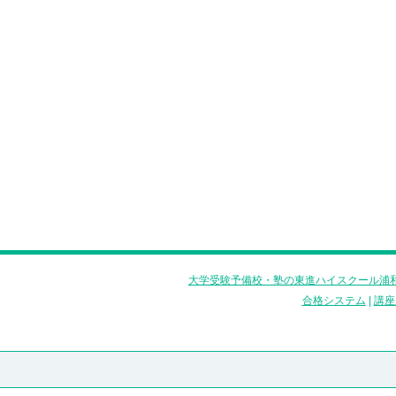
大学受験予備校・塾の東進ハイスクール浦和
合格システム
|
講座