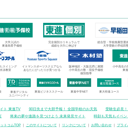
大学入試の
完全個別カリキュラムで
総合型・学校推薦型選
東進衛星予備校
成績を大巾に伸ばす
大学受験の早稲田
たスイミング
イトマンスポーツスクエアなら
阪神地区・大阪北摂に展開
小中高生の
水泳教室
あなたにぴったりが見つかる
小中高生の塾・現役予備校
東
個別指導
校
東進ビジネススクール
東進中学NET
東大特進コース
東進デジタル
ユニバーシティ
ト 東進TV
90日先まで大胆予報！ 全国学校のお天気
受験生必見！
言
将来の夢や進路を見つけよう 未来発見サイト
時刻も天気もイベン
ットコムTOP
｜
このサイトについて
｜
リンクについて
｜
お問い合わせ
｜
プライ