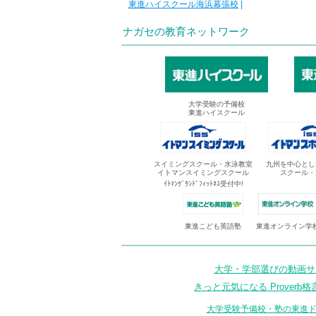
東進ハイスクール海浜幕張校
|
ナガセの教育ネットワーク
大学受験の予備校
東進ハイスクール
スイミングスクール・水泳教室
九州を中心とし
イトマンスイミングスクール
スクール・
ｲﾄﾏﾝｸﾞﾗﾝﾄﾞﾌｨｯﾄﾈｽ受付中!
東進オンライン学
東進こども英語塾
大学・学部選びの動画サイ
きっと元気になる Proverb格
大学受験予備校・塾の東進ド