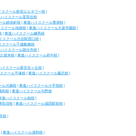
イスクール新宿エルタワー校
|
進ハイスクール茗荷谷校
ール錦糸町校
|
東進ハイスクール豊洲校
|
イスクール池袋校
|
東進ハイスクール大泉学園校
|
校
|
東進ハイスクール練馬校
イスクール渋谷駅西口校
|
イスクール千歳船橋校
進ハイスクール国分寺校
|
久留米校
|
東進ハイスクール府中校
|
ハイスクール新百合ヶ丘校
|
スクール平塚校
|
東進ハイスクール藤沢校
|
ール川越校
|
東進ハイスクール小手指校
|
浦和校
|
東進ハイスクール与野校
東進ハイスクール柏校
|
津田沼校
|
東進ハイスクール成田駅前校
|
良校
|
|
東進ハイスクール浦和校
|