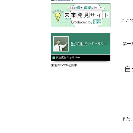
ここ
第一
東進広告ギャラリー
東進のTVCM公開中
自
また