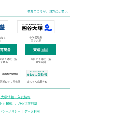
教育力こそが、国力だと思う。
抜なら
中学受験塾
塾
四谷大塚
受験予備校・塾
四国の予備校・塾
進育英舎
東進四国
清瀬ひかり幼稚園
赤ちゃん成長ナビ
 大学情報・入試情報
トも掲載! ナガセ世界時計
バシーポリシー
｜
データ利用