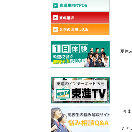
夏休
今ま
たと