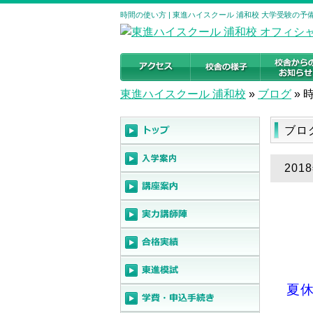
時間の使い方 | 東進ハイスクール 浦和校 大学受験の
東進ハイスクール 浦和校
»
ブログ
»
ブロ
201
夏