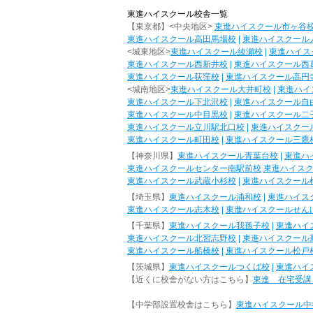
東進ハイスクール校舎一覧
【東京都】<中央地区>
東進ハイスクール市ヶ谷
東進ハイスクール高田馬場校
|
東進ハイスクール
<城東地区>
東進ハイスクール綾瀬校
|
東進ハイス
東進ハイスクール西新井校
|
東進ハイスクール西
東進ハイスクール荻窪校
|
東進ハイスクール高円
<城南地区>
東進ハイスクール大井町校
|
東進ハイ
東進ハイスクール下北沢校
|
東進ハイスクール自
東進ハイスクール中目黒校
|
東進ハイスクール二
東進ハイスクール立川駅北口校
|
東進ハイスクー
東進ハイスクール町田校
|
東進ハイスクール三鷹
【神奈川県】
東進ハイスクール青葉台校
|
東進ハ
東進ハイスクールセンター南駅前校
東進ハイス
東進ハイスクール武蔵小杉校
|
東進ハイスクール
【埼玉県】
東進ハイスクール浦和校
|
東進ハイス
東進ハイスクール志木校
|
東進ハイスクールせん
【千葉県】
東進ハイスクール我孫子校
|
東進ハイ
東進ハイスクール北習志野校
|
東進ハイスクール
東進ハイスクール船橋校
|
東進ハイスクール松戸
【茨城県】
東進ハイスクールつくば校
|
東進ハイ
【近くに校舎がない方はこちら】
東進 在宅受講
【中学部設置校舎はこちら】
東進ハイスクール中