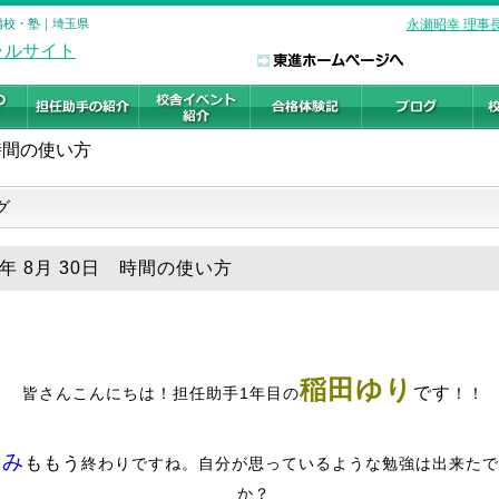
予備校・塾｜埼玉県
永瀬昭幸 理事
時間の使い方
グ
8年 8月 30日 時間の使い方
稲田ゆり
です
皆さんこんにちは！担任助手1年目の
！！
休み
ももう
終わりですね。自分が思っているような勉強は出来たで
か？