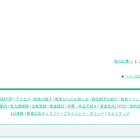
前の記事へ
|
ページ
校TOP
|
アクセス
|
校舎の様子
|
校舎からのお知らせ
|
担任助手の紹介
|
校舎イベン
案内
|
実力講師陣
|
合格実績
|
東進模試
|
学費・申込手続き
|
東進生向けPOS
|
資料
1日体験
|
東進広告ギャラリー
|
プライバシー・ポリシー
|
サイトマップ